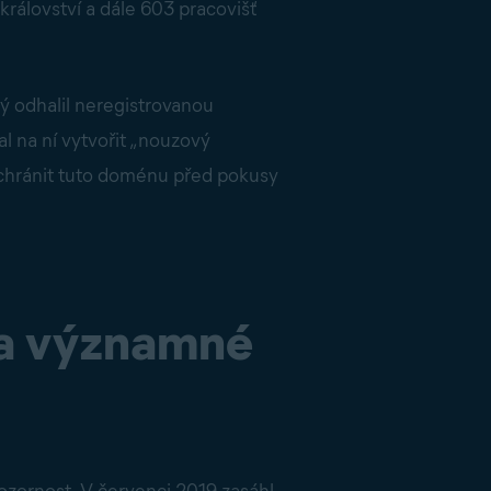
álovství a dále 603 pracovišť
ý odhalil neregistrovanou
l na ní vytvořit „nouzový
 chránit tuto doménu před pokusy
na významné
zornost. V červenci 2019 zasáhl