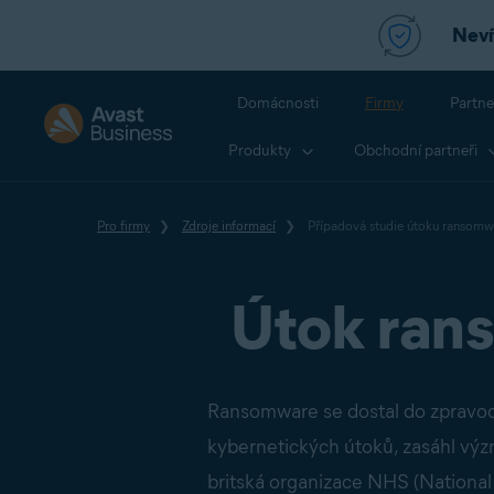
Nevít
Domácnosti
Firmy
Partne
Produkty
Obchodní partneři
Pro firmy
Zdroje informací
Případová studie útoku ransom
Útok ran
Ransomware se dostal do zpravod
kybernetických útoků, zasáhl význ
britská organizace NHS (National