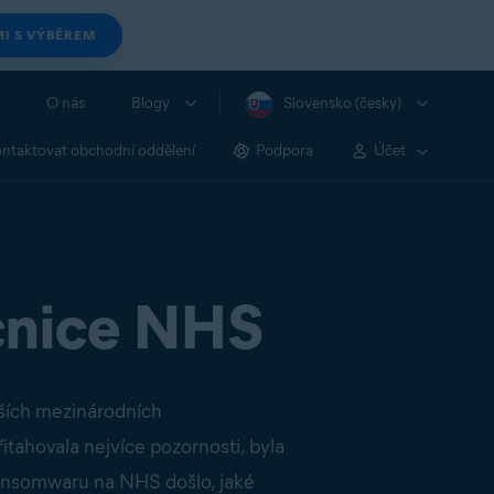
I S VÝBĚREM
O nás
Blogy
Slovensko (česky)
ntaktovat obchodní oddělení
Podpora
Účet
cnice NHS
tších mezinárodních
tahovala nejvíce pozornosti, byla
 ransomwaru na NHS došlo, jaké