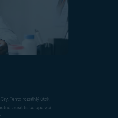
ry. Tento rozsáhlý útok
utné zrušit tisíce operací
.