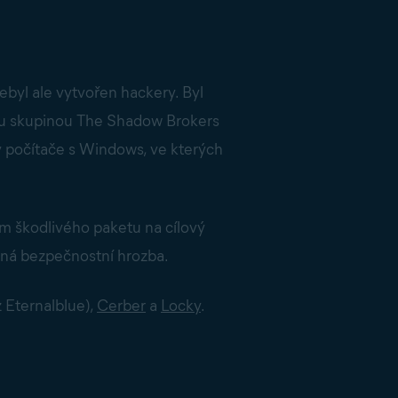
nebyl ale vytvořen hackery. Byl
ou skupinou The Shadow Brokers
y počítače s Windows, ve kterých
m škodlivého paketu na cílový
ažná bezpečnostní hrozba.
z Eternalblue),
Cerber
a
Locky
.