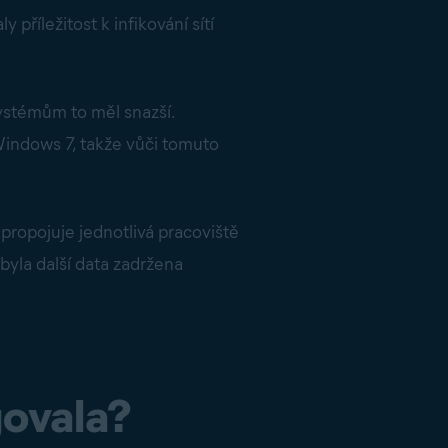
příležitost k infikování sítí
ystémům to měl snazší.
indows 7, takže vůči tomuto
 propojuje jednotlivá pracoviště
byla další data zadržena
govala?