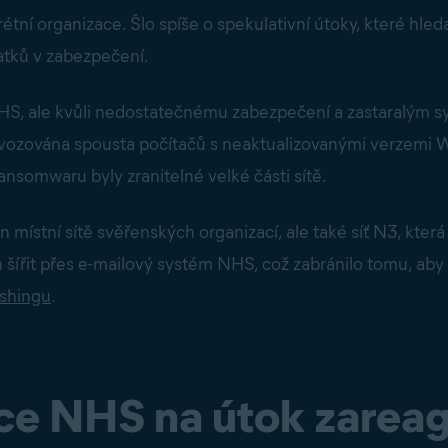
ní organizace. Šlo spíše o spekulativní útoky, které hledaly 
tků v zabezpečení.
HS, ale kvůli nedostatečnému zabezpečení a zastaralým s
ovozována spousta počítačů s neaktualizovanými verzemi W
ansomwaru byly zranitelné velké části sítě.
místní sítě svěřenských organizací, ale také síť N3, která
šířit přes e-mailový systém NHS, což zabránilo tomu, aby 
ishingu
.
ce NHS na útok zarea