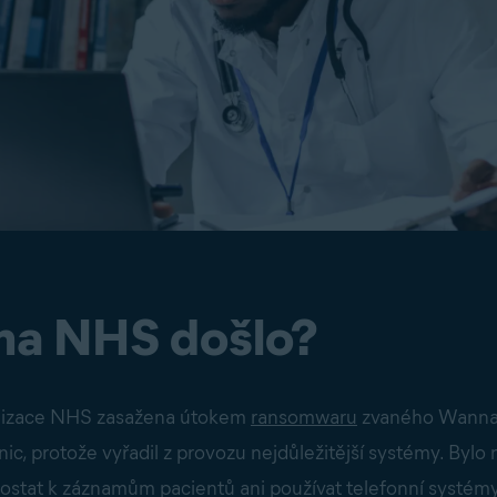
 na NHS došlo?
ganizace NHS zasažena útokem
ransomwaru
zvaného WannaC
, protože vyřadil z provozu nejdůležitější systémy. Bylo n
stat k záznamům pacientů ani používat telefonní systémy