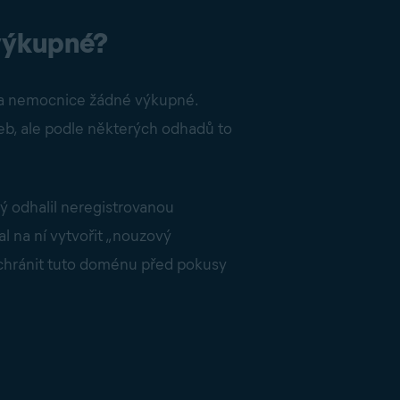
 výkupné?
za nemocnice žádné výkupné.
žeb, ale podle některých odhadů to
ý odhalil neregistrovanou
l na ní vytvořit „nouzový
 chránit tuto doménu před pokusy