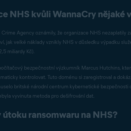
ace NHS kvůli WannaCry nějaké
l Crime Agency oznámily, že organizace NHS nezaplatily 
eví, jak velké náklady vznikly NHS v důsledku výpadku slu
2,5 miliardy Kč).
 počítačový bezpečnostní výzkumník Marcus Hutchins, kter
aticky kontrolovat. Tuto doménu si zaregistroval a dokáza
muselo britské národní centrum kybernetické bezpečnosti
nebyla vyvinuta metoda pro dešifrování dat.
ky útoku ransomwaru na NHS?