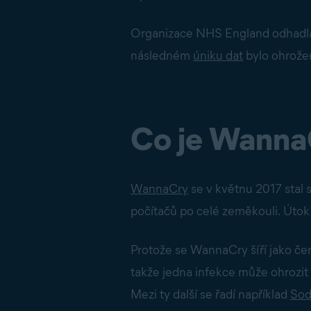
Organizace NHS England odhadla, ž
následném
úniku dat
bylo ohrožen
Co je Wanna
WannaCry
se v květnu 2017 stal
počítačů po celé zeměkouli. Útok by
Protože se WannaCry šíří jako červ
takže jedna infekce může ohrozi
Mezi ty další se řadí například
Sod