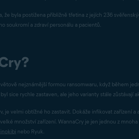
e byla postižena přibližně třetina z jejích 236 svěřenských
o soukromí a zdraví personálu a pacientů.
Cry?
 světově nejznámější formou ransomwaru, když během je
l sice rychle zastaven, ale jeho varianty stále zůstávají ak
, je velmi obtížné ho zastavit. Dokáže infikovat zařízení a
t velké množství zařízení. WannaCry je jen jednou z mno
inokibi
nebo Ryuk.