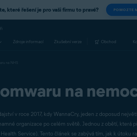
e, které řešení je pro vaši firmu to pravé?
POMOZTE M
ři
Zdroje informací
Zkušební verze
Obchod
Ko
waru na NHS
somwaru na nemo
ajství v roce 2017, kdy WannaCry, jeden z doposud nejvě
amné organizace po celém světě. Jednou z obětí, která při
 Health Service). Tento článek se zabývá tím, jak k útoku