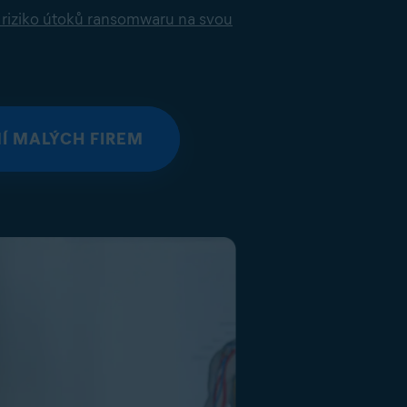
 riziko útoků ransomwaru na svou
Í MALÝCH FIREM