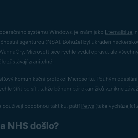
ost operačního systému Windows, je znám jako
Eternalblue
, 
čnostní agenturou (NSA). Bohužel byl ukraden hackersk
WannaCry. Microsoft sice rychle vydal opravu, ale všechn
e zůstávají zranitelné.
 síťový komunikační protokol Microsoftu. Pouhým odeslání
chle šířit po síti, takže během pár okamžiků vznikne záv
 používají podobnou taktiku, patří
Petya
(také vycházející 
na NHS došlo?