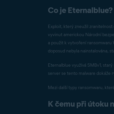
Co je Eternalblue?
Exploit, který zneužil zraniteln
vyvinut americkou Národní bezpe
a použit k vytvoření ransomwaru 
doposud nebyla nainstalována, stál
Eternalblue využívá SMBv1, starý
server se tento malware dokáže ry
Mezi další typy ransomwaru, které
K čemu při útoku 