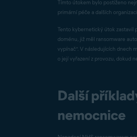
Tímto útokem bylo postiženo nej
primární péče a dalších organizac
Tento kybernetický útok zastavil
doménu, již měl ransomware autom
vypínač“. V následujících dnech 
o její vyřazení z provozu, dokud 
Další příkl
nemocnice
Napadení NHS ransomwarem není je