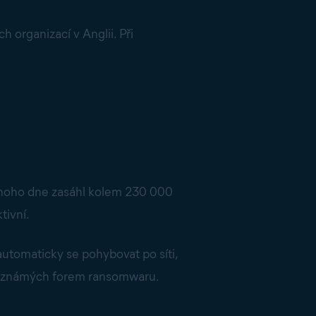
 organizací v Anglii. Při
dnoho dne zasáhl kolem 230 000
tivní.
 automaticky se pohybovat po síti,
ha známých forem ransomwaru.