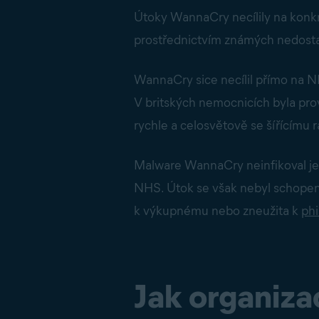
Útoky WannaCry necílily na konkrét
prostřednictvím známých nedosta
WannaCry sice necílil přímo na N
V britských nemocnicích byla pr
rychle a celosvětově se šířícímu r
Malware WannaCry neinfikoval jen 
NHS. Útok se však nebyl schopen 
k výkupnému nebo zneužita k
ph
Jak organiza