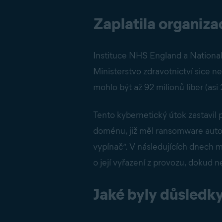
Zaplatila organiz
Instituce NHS England a Nationa
Ministerstvo zdravotnictví sice n
mohlo být až 92 milionů liber (asi 
Tento kybernetický útok zastavil
doménu, již měl ransomware autom
vypínač“. V následujících dnech 
o její vyřazení z provozu, dokud 
Jaké byly důsled