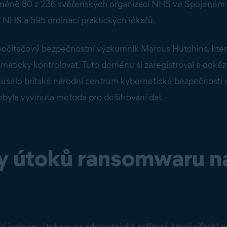
méně 80 z 236 svěřenských organizací NHS ve Spojeném kr
í NHS a 595 ordinací praktických lékařů.
 počítačový bezpečnostní výzkumník Marcus Hutchins, kter
aticky kontrolovat. Tuto doménu si zaregistroval a dokáza
muselo britské národní centrum kybernetické bezpečnosti
nebyla vyvinuta metoda pro dešifrování dat.
ady útoků ransomwaru 
diným útokem na zdravotnická zařízení, který přitáhl po