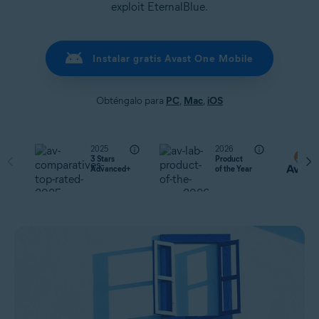
exploit EternalBlue.
Instalar gratis Avast One Mobile
Obténgalo para
PC
,
Mac
,
iOS
2025
2026
3 Stars
Product
Advanced+
of the Year