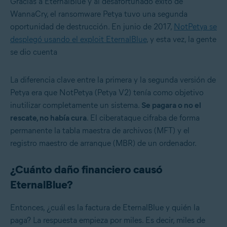
Gracias a EternalBlue y al desafortunado éxito de
WannaCry, el ransomware Petya tuvo una segunda
oportunidad de destrucción. En junio de 2017,
NotPetya se
desplegó usando el exploit EternalBlue
, y esta vez, la gente
se dio cuenta
La diferencia clave entre la primera y la segunda versión de
Petya era que NotPetya (Petya V2) tenía como objetivo
inutilizar completamente un sistema.
Se pagara o no el
rescate, no había cura
. El ciberataque cifraba de forma
permanente la tabla maestra de archivos (MFT) y el
registro maestro de arranque (MBR) de un ordenador.
¿Cuánto daño financiero causó
EternalBlue?
Entonces, ¿cuál es la factura de EternalBlue y quién la
paga? La respuesta empieza por miles. Es decir, miles de