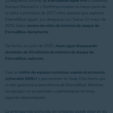
La respuesta corta es,
sí, EternalBlue sigue vivo
y coleando.
Aunque WannaCry y NotPetya hicieron la mayor parte de
su daño a principios de 2017, otros ataques que explotan
EternalBlue siguen, por desgracia, con fuerza. En mayo de
2019, había
cientos de miles de intentos de ataque de
EternalBlue diariamente
.
De hecho, en junio de 2020,
Avast sigue bloqueando
alrededor de 20 millones de intentos de ataque de
EternalBlue cada mes
.
Casi un
millón de equipos continúan usando el protocolo
vulnerable SMBv1
y permanecen en línea. Este hecho por
sí solo garantiza la persistencia de EternalBlue. Mientras
los equipos no se parcheen y permanezcan en línea,
seguirán desprotegidos
La amenaza más profunda, sin embargo, puede estar en los