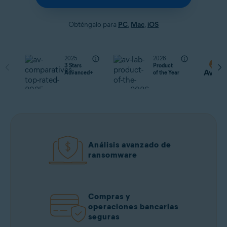
Obténgalo para
PC
,
Mac
,
iOS
2025
2026
3 Stars
Product
Advanced+
of the Year
Análisis avanzado de
ransomware
Compras y
operaciones bancarias
seguras