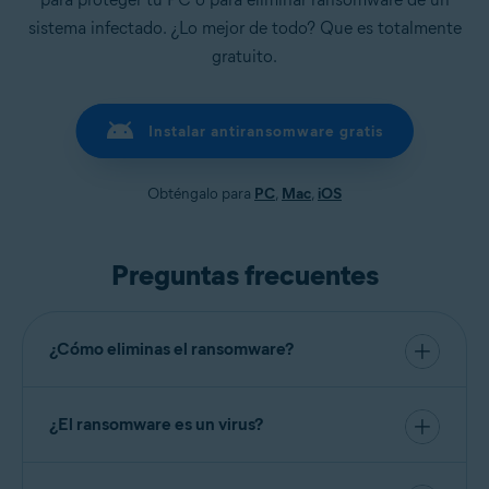
sistema infectado. ¿Lo mejor de todo? Que es totalmente
gratuito.
Instalar antiransomware gratis
Obténgalo para
PC
,
Mac
,
iOS
Preguntas frecuentes
¿Cómo eliminas el ransomware?
La mejor forma de
evitar el ransomware
y otro
malware es usar una herramienta antivirus potente,
al tiempo que mantienes hábitos saludables en
¿El ransomware es un virus?
línea, como no hacer clic en enlaces extraños ni
Técnicamente, no. Un virus se autopropaga,
descargar archivos desconocidos.
mientras que
el ransomware cifra tus archivos y