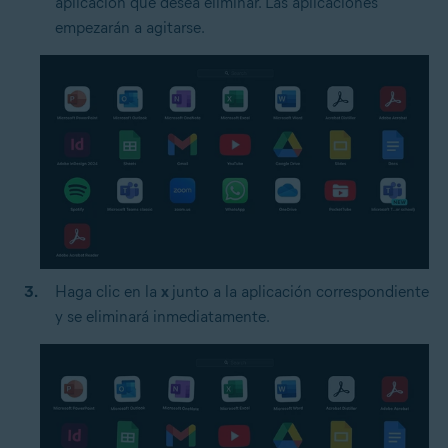
aplicación que desea eliminar. Las aplicaciones
empezarán a agitarse.
Haga clic en la
x
junto a la aplicación correspondiente
y se eliminará inmediatamente.