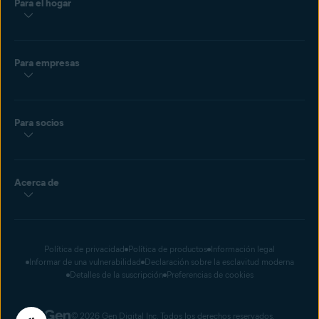
Para el hogar
Para empresas
Para socios
Acerca de
Política de privacidad
Política de productos
Información legal
Informar de una vulnerabilidad
Declaración sobre la esclavitud moderna
Detalles de la suscripción
Preferencias de cookies
© 2026 Gen Digital Inc. Todos los derechos reservados.