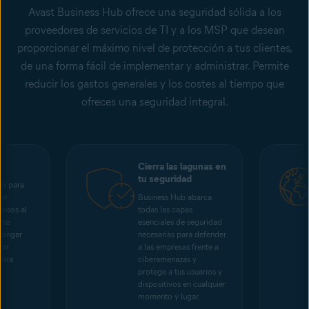
Avast Business Hub ofrece una seguridad sólida a los
proveedores de servicios de TI y a los MSP que desean
proporcionar el máximo nivel de protección a tus clientes,
de una forma fácil de implementar y administrar. Permite
reducir los gastos generales y los costes al tiempo que
ofreces una seguridad integral.
Cierra las lagunas en
tu seguridad
es para
jor
Business Hub abarca
resos al
todas las capas
 te
esenciales de seguridad
agregar
necesarias para defender
tar
a las empresas frente a
para
ciberamenazas y
protege a tus usuarios y
dispositivos en cualquier
momento y lugar.