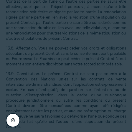
Contrat de la part de l’une ou l’autre des parties ne saura être
effective, quel que soit l’objectif poursuivi, à moins qu’une telle
renonciation soit écrite et signée par ladite partie. La renonciation
signée par une partie en lien avec la violation d’une stipulation du
présent Contrat par l’autre partie ne saura être considérée comme
une renonciation durable en lien avec une telle violation, ni comme
une renonciation pour d’autres violations de la même stipulation ou
d’autres stipulations du présent Contrat.
13.8.
Affectation
. Vous ne pouvez céder vos droits et obligations
découlant du présent Contrat sans le consentement écrit préalable
du Fournisseur. Le Fournisseur peut céder le présent Contrat à tout
moment à son entière discrétion sans votre accord écrit préalable.
13.9.
Constitution
. Le présent Contrat ne sera pas soumis à la
Convention des Nations unies sur les contrats de vente
internationale de marchandises, dont l’application est expressément
exclue. En cas d’ambigüité, de question sur l’intention ou de
question d’interprétation, dans le cadre d’une quelconque
procédure juridictionnelle ou autre, les conditions du présent
Contrat devront être considérées comme ayant été rédigées
conjointement entre les parties, et aucune présomption ou charge
de la preuve ne saura favoriser ou défavoriser l’une quelconque des
parties du fait qu’elle est l’auteur d’une stipulation du présent
Contrat.