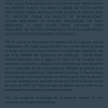
TANT QU'ACTION DE GROUPE, ACTION PRIVEE PRESENTANT
UN INTERET PUBLIC, OU DANS LE CADRE DE TOUTE AUTRE
PROCEDURE DANS LAQUELLE L'UNE DES DEUX PARTIES AGIT
OU PROPOSE D'AGIR EN QUALITE DE REPRESENTANT.
AUCUN ARBITRAGE NI AUCUNE PROCEDURE NE SERA
ASSOCIE(E) A UN(E) AUTRE SANS L'ACCORD ECRIT
PREALABLE DE TOUTES LES PARTIES A TOUS LES ARBITRAGES
OU TOUTES LES PROCEDURES CONCERNES.
11.4. Si vous et le Fournisseur ne résolvez pas le Litige par voie de
négociation informelle, tout autre effort en vue de mettre un terme
au Litige sera soumis exclusivement à un arbitrage obligatoire régi
par la loi fédérale des États-Unis sur l’arbitrage - United States
Federal Arbitration Act («
FAA
»), 9 U.S.C. § 1 et suivants. Sauf
indications contraires ci-dessous, vous renoncez au droit de porter
(ou d’y participer en tant que partie ou membre du groupe pour
une action de groupe) tout Litige devant la justice. En lieu et place,
tout Litige sera résolu par-devant un arbitre neutre dont la décision
aura un caractère final, sauf dans le cas d’un droit de recours limité
en vertu du FAA. Tout tribunal ayant juridiction personnelle sur les
parties peut faire exécuter la sentence arbitrale.
11.5. Les exigences d'arbitrage de la présente Section 11 sont
soumises aux exceptions suivantes :