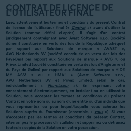
CONTRAT DE LICENCE DE
L'UTILISATEUR FINAL
Lisez attentivement les termes et conditions du présent Contrat
de licence de l'utilisateur final («
Contrat
») avant d'utiliser la
Solution (comme défini ci-après). Il s'agit d'un contrat
juridiquement contraignant avec Avast Software s.r.o. (société
dûment constituée en vertu des lois de la République tchèque)
par rapport aux Solutions de marque « AVAST »,
AVG Netherlands BV (société constituée en vertu des lois des
Pays-Bas) par rapport aux Solutions de marque « AVG », ou
Privax Limited (société constituée en vertu des lois d'Angleterre et
du Pays de Galles) par rapport aux Solutions de marque « HIDE
MY ASS! » ou « HMA! » (Avast Software s.r.o.,
AVG Netherlands BV et Privax Limited, selon le cas,
individuellement «
Fournisseur
»). En exprimant votre
consentement électroniquement, en installant ou en utilisant la
Solution, vous acceptez les termes et conditions du présent
Contrat en votre nom ou au nom d'une entité ou d'un individu que
vous représentez ou pour lequel/laquelle vous achetez les
Solutions auprès du Fournisseur (ensemble, «
vous
»). Si vous
n'acceptez pas les termes et conditions du présent Contrat,
interrompez le processus d'installation et supprimez ou détruisez
toutes les copies de la Solution en votre possession.