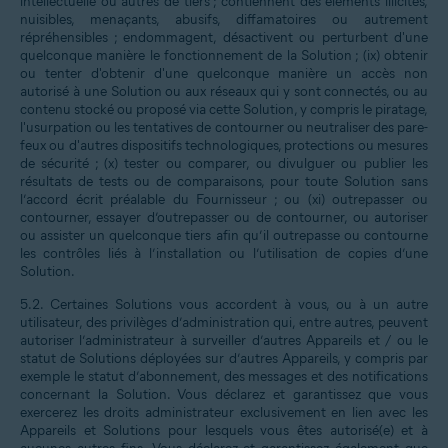
intellectuelle ou autres de tiers ; contiennent des éléments illicites,
nuisibles, menaçants, abusifs, diffamatoires ou autrement
répréhensibles ; endommagent, désactivent ou perturbent d'une
quelconque manière le fonctionnement de la Solution ; (ix) obtenir
ou tenter d'obtenir d'une quelconque manière un accès non
autorisé à une Solution ou aux réseaux qui y sont connectés, ou au
contenu stocké ou proposé via cette Solution, y compris le piratage,
l'usurpation ou les tentatives de contourner ou neutraliser des pare-
feux ou d'autres dispositifs technologiques, protections ou mesures
de sécurité ; (x) tester ou comparer, ou divulguer ou publier les
résultats de tests ou de comparaisons, pour toute Solution sans
l’accord écrit préalable du Fournisseur ; ou (xi) outrepasser ou
contourner, essayer d’outrepasser ou de contourner, ou autoriser
ou assister un quelconque tiers afin qu’il outrepasse ou contourne
les contrôles liés à l’installation ou l’utilisation de copies d’une
Solution.
5.2. Certaines Solutions vous accordent à vous, ou à un autre
utilisateur, des privilèges d’administration qui, entre autres, peuvent
autoriser l’administrateur à surveiller d’autres Appareils et / ou le
statut de Solutions déployées sur d’autres Appareils, y compris par
exemple le statut d’abonnement, des messages et des notifications
concernant la Solution. Vous déclarez et garantissez que vous
exercerez les droits administrateur exclusivement en lien avec les
Appareils et Solutions pour lesquels vous êtes autorisé(e) et à