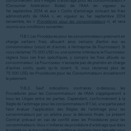
conformément aux « Règles d'arbitrage pour les consommateurs »
(Consumer Arbitration Rules) de l'AAA en vigueur au
1er septembre 2014 et aux « Coûts d'arbitrage incluant les frais
administratifs de l’AAA », en vigueur au 1er septembre 2014
(ensemble, les «
Procédures pour les consommateurs
»), et sera
soumis aux conditions suivantes :
11.6.1. Les Procédures pour les consommateurs prennent en
charge certains frais, allouant ainsi certains d'entre eux au
consommateur (vous) et d'autres à l'entreprise (le Fournisseur). Si
vous réclamez 75 000 USD ou une somme inférieure, le Fournisseur
règlera tous ces frais spécifiques, y compris les frais alloués au
consommateur. Le Fournisseur n’accepte pas de prendre en charge
d’autres coûts, quels qu’ils soient. Si vous réclamez plus de
75 000 USD, les Procédures pour les Consommateurs encadreront
le paiement.
11.6.2. Sauf indications contraires ci-dessous, les
Procédures pour les Consommateurs de l'AAA s'appliqueront à
tous les Litiges entre les parties. Cependant, conformément à la
Règle de l'arbitrage pour les consommateurs R-1 (e), une partie peut
faire évaluer l'application des Règles de l'arbitrage pour les
consommateurs par un arbitre pour la décision finale. Le présent
Contrat prévaut en cas de conflit avec les Procédures pour les
consommateurs. Vous n’initierez de procédure d’arbitrage que dans
le comté ou autre subdivision politique similaire dans laquelle vous