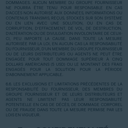
DOMMAGES. AUCUN MEMBRE DU GROUPE FOURNISSEUR
NE POURRA ÊTRE TENU POUR RESPONSABLE EN CAS
D’ACCÈS NON AUTORISÉ AUX DONNÉES, INFORMATIONS OU
CONTENUS TRANSMIS, REÇUS, STOCKÉS SUR SON SYSTÈME
OU EN LIEN AVEC UNE SOLUTION, OU EN CAS DE
CORRUPTION, D’EFFACEMENT, DE VOL, DE DESTRUCTION,
D’ALTÉRATION OU DE DIVULGATION INVOLONTAIRE DE CEUX-
CI, PEU IMPORTE LA CAUSE. DANS TOUTE LA MESURE
AUTORISÉE PAR LA LOI, EN AUCUN CAS LA RESPONSABILITÉ
DU FOURNISSEUR, D'UN MEMBRE DU GROUPE FOURNISSEUR
OU DE LEURS DISTRIBUTEURS OU AGENTS NE PEUT ÊTRE
ENGAGÉE POUR TOUT DOMMAGE SUPÉRIEUR À CINQ
DOLLARS AMÉRICAINS (5 USD) OU LE MONTANT DES FRAIS
ENGAGÉS POUR LA SOLUTION POUR LA PÉRIODE
D'ABONNEMENT APPLICABLE.
6.6. LES EXCLUSIONS ET LIMITATIONS PRÉCÉDENTES DE LA
RESPONSABILITÉ DU FOURNISSEUR, DES MEMBRES DU
GROUPE FOURNISSEUR ET DE LEURS DISTRIBUTEURS ET
AGENTS NE LIMITENT PAS LEUR RESPONSABILITÉ
POTENTIELLE EN CAS DE DÉCÈS, DE DOMMAGE CORPOREL
OU DE FRAUDE DANS TOUTE LA MESURE PERMISE PAR LES
LOIS EN VIGUEUR.