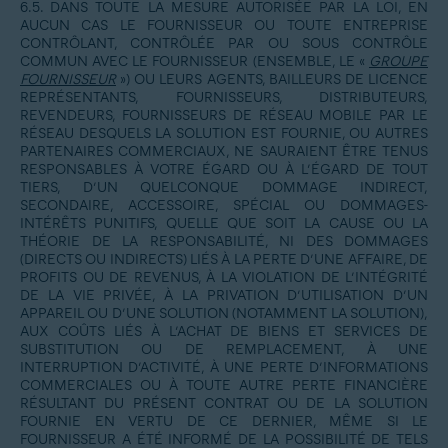
6.5. DANS TOUTE LA MESURE AUTORISÉE PAR LA LOI, EN
AUCUN CAS LE FOURNISSEUR OU TOUTE ENTREPRISE
CONTRÔLANT, CONTRÔLÉE PAR OU SOUS CONTRÔLE
COMMUN AVEC LE FOURNISSEUR (ENSEMBLE, LE «
GROUPE
FOURNISSEUR
») OU LEURS AGENTS, BAILLEURS DE LICENCE
REPRÉSENTANTS, FOURNISSEURS, DISTRIBUTEURS,
REVENDEURS, FOURNISSEURS DE RÉSEAU MOBILE PAR LE
RÉSEAU DESQUELS LA SOLUTION EST FOURNIE, OU AUTRES
PARTENAIRES COMMERCIAUX, NE SAURAIENT ÊTRE TENUS
RESPONSABLES À VOTRE ÉGARD OU À L’ÉGARD DE TOUT
TIERS, D’UN QUELCONQUE DOMMAGE INDIRECT,
SECONDAIRE, ACCESSOIRE, SPÉCIAL OU DOMMAGES-
INTÉRÊTS PUNITIFS, QUELLE QUE SOIT LA CAUSE OU LA
THÉORIE DE LA RESPONSABILITÉ, NI DES DOMMAGES
(DIRECTS OU INDIRECTS) LIÉS À LA PERTE D’UNE AFFAIRE, DE
PROFITS OU DE REVENUS, À LA VIOLATION DE L’INTÉGRITÉ
DE LA VIE PRIVÉE, À LA PRIVATION D’UTILISATION D’UN
APPAREIL OU D’UNE SOLUTION (NOTAMMENT LA SOLUTION),
AUX COÛTS LIÉS À L’ACHAT DE BIENS ET SERVICES DE
SUBSTITUTION OU DE REMPLACEMENT, À UNE
INTERRUPTION D’ACTIVITÉ, À UNE PERTE D’INFORMATIONS
COMMERCIALES OU À TOUTE AUTRE PERTE FINANCIÈRE
RÉSULTANT DU PRÉSENT CONTRAT OU DE LA SOLUTION
FOURNIE EN VERTU DE CE DERNIER, MÊME SI LE
FOURNISSEUR A ÉTÉ INFORMÉ DE LA POSSIBILITÉ DE TELS