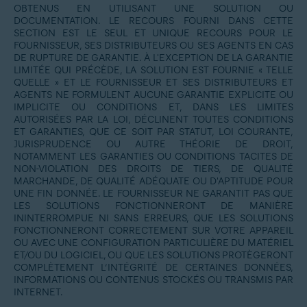
OBTENUS EN UTILISANT UNE SOLUTION OU
DOCUMENTATION. LE RECOURS FOURNI DANS CETTE
SECTION EST LE SEUL ET UNIQUE RECOURS POUR LE
FOURNISSEUR, SES DISTRIBUTEURS OU SES AGENTS EN CAS
DE RUPTURE DE GARANTIE. À L'EXCEPTION DE LA GARANTIE
LIMITÉE QUI PRÉCÈDE, LA SOLUTION EST FOURNIE « TELLE
QUELLE » ET LE FOURNISSEUR ET SES DISTRIBUTEURS ET
AGENTS NE FORMULENT AUCUNE GARANTIE EXPLICITE OU
IMPLICITE OU CONDITIONS ET, DANS LES LIMITES
AUTORISÉES PAR LA LOI, DÉCLINENT TOUTES CONDITIONS
ET GARANTIES, QUE CE SOIT PAR STATUT, LOI COURANTE,
JURISPRUDENCE OU AUTRE THÉORIE DE DROIT,
NOTAMMENT LES GARANTIES OU CONDITIONS TACITES DE
NON-VIOLATION DES DROITS DE TIERS, DE QUALITÉ
MARCHANDE, DE QUALITÉ ADÉQUATE OU D'APTITUDE POUR
UNE FIN DONNÉE. LE FOURNISSEUR NE GARANTIT PAS QUE
LES SOLUTIONS FONCTIONNERONT DE MANIÈRE
ININTERROMPUE NI SANS ERREURS, QUE LES SOLUTIONS
FONCTIONNERONT CORRECTEMENT SUR VOTRE APPAREIL
OU AVEC UNE CONFIGURATION PARTICULIÈRE DU MATÉRIEL
ET/OU DU LOGICIEL, OU QUE LES SOLUTIONS PROTÈGERONT
COMPLÈTEMENT L’INTÉGRITÉ DE CERTAINES DONNÉES,
INFORMATIONS OU CONTENUS STOCKÉS OU TRANSMIS PAR
INTERNET.