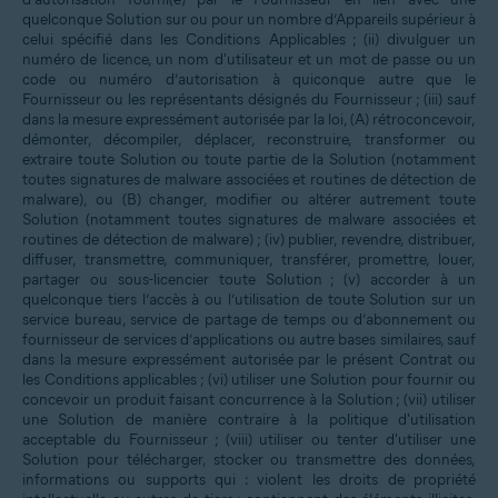
quelconque Solution sur ou pour un nombre d’Appareils supérieur à
celui spécifié dans les Conditions Applicables ; (ii) divulguer un
numéro de licence, un nom d'utilisateur et un mot de passe ou un
code ou numéro d’autorisation à quiconque autre que le
Fournisseur ou les représentants désignés du Fournisseur ; (iii) sauf
dans la mesure expressément autorisée par la loi, (A) rétroconcevoir,
démonter, décompiler, déplacer, reconstruire, transformer ou
extraire toute Solution ou toute partie de la Solution (notamment
toutes signatures de malware associées et routines de détection de
malware), ou (B) changer, modifier ou altérer autrement toute
Solution (notamment toutes signatures de malware associées et
routines de détection de malware) ; (iv) publier, revendre, distribuer,
diffuser, transmettre, communiquer, transférer, promettre, louer,
partager ou sous-licencier toute Solution ; (v) accorder à un
quelconque tiers l’accès à ou l’utilisation de toute Solution sur un
service bureau, service de partage de temps ou d’abonnement ou
fournisseur de services d’applications ou autre bases similaires, sauf
dans la mesure expressément autorisée par le présent Contrat ou
les Conditions applicables ; (vi) utiliser une Solution pour fournir ou
concevoir un produit faisant concurrence à la Solution ; (vii) utiliser
une Solution de manière contraire à la politique d'utilisation
acceptable du Fournisseur ; (viii) utiliser ou tenter d'utiliser une
Solution pour télécharger, stocker ou transmettre des données,
informations ou supports qui : violent les droits de propriété