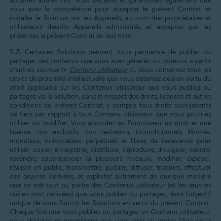
aucunes autres fins. Vous déclarez et garantissez également que
vous avez la compétence pour accepter le présent Contrat et
installer la Solution sur les Appareils, au nom des propriétaires et
utilisateurs desdits Appareils administrés, et acceptez par les
présentes le présent Contrat en leur nom.
5.3. Certaines Solutions peuvent vous permettre de publier ou
partager des contenus que vous avez générés ou obtenus à partir
d’autres sources («
Contenu utilisateur
»). Vous conservez tous les
droits de propriété intellectuelle que vous déteniez déjà en vertu du
droit applicable sur les Contenus utilisateur que vous publiez ou
partagez via la Solution, dans le respect des droits, licences et autres
conditions du présent Contrat, y compris tous droits sous-jacents
de tiers par rapport à tout Contenu utilisateur que vous pourriez
utiliser ou modifier. Vous accordez au Fournisseur un droit et une
licence non exclusifs, non restreints, inconditionnels, illimités,
mondiaux, irrévocables, perpétuels et libres de redevance pour
utiliser, copier, enregistrer, distribuer, reproduire, divulguer, vendre,
revendre, sous-licencier (à plusieurs niveaux), modifier, exposer,
réaliser en public, transmettre, publier, diffuser, traduire, effectuer
des œuvres dérivées, et exploiter autrement de quelque manière
que ce soit tout ou partie des Contenus utilisateur (et les œuvres
qui en sont dérivées) que vous publiez ou partagez, dans l’objectif
unique de vous fournir les Solutions en vertu du présent Contrat.
Chaque fois que vous publiez ou partagez un Contenu utilisateur,
vous déclarez et garantissez que vous avez au moins l’âge de la