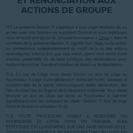
ET RENONCIATION AUX
ACTIONS DE GROUPE
11.1. La présente Section 11 s'applique à tout Litige résultant de, ou
en lien avec une Solution ou le présent Contrat et vous impliquant
vous et toute entreprise du Groupe fournisseur. «
Litige
», dans le
contexte de la présente Section 11, signifie tout litige, toute action
ou contestation indépendamment du motif de la ou des actions
revendiquées (c’est-à-dire que cela inclut, parmi tout autre motif
d’action potentielle ou de base juridique, des réclamations pour
rupture de contrat, fraude et violation de statut ou de législation).
11.2. En cas de Litige, vous devez fournir un avis de Litige au
Fournisseur. Il s'agit d'une déclaration écrite des noms, adresses et
coordonnées de la partie communiquant ladite déclaration, des
faits donnant lieu au litige et de la réparation ordonnée. Vous devez
envoyer un avis de Litige par email au Fournisseur à l'adresse
legal@avast.com (en indiquant en objet : Section 11 Avis de litige
Contrat de licence utilisateur final).
11.3. TOUTE PROCEDURE VISANT A RESOUDRE OU
POURSUIVRE LE LITIGE DANS UN TRIBUNAL SERA
EFFECTUEE EXCLUSIVEMENT SUR UNE BASE INDIVIDUELLE.
VOUS VOUS ENGAGEZ A NE PAS SOUMETTRE UN LITIGE EN