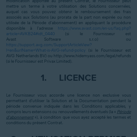
modification apportée au présent Contrat, le Fournisseur peut
mettre un terme à votre utilisation des Solutions concernées,
auquel cas vous pouvez obtenir le remboursement des frais
associés aux Solutions (au prorata de la part non expirée ou non
utilisée de la Période d'abonnement) en appliquant la procédure
disponible à l'adresse
https://www.avast.com/en-us/faq.php?
article=‌AVKB24#idt_0440
(si le Fournisseur est
Avast Software s.r.o) ou
https://support.avg.com/SupportArticleView?
l‌=en&urlName=What-is-AVG-refund-policy
(si le Fournisseur est
AVG Netherlands BV) ou
http://www.hidemyass.com/legal/refunds
(si le Fournisseur est Privax Limited).
1.
LICENCE
Le Fournisseur vous accorde une licence non exclusive vous
permettant d'utiliser la Solution et la Documentation pendant la
période convenue indiquée dans les Conditions applicables, y
compris leurs extensions ou renouvellements éventuels (la «
Période
d'abonnement
»), à condition que vous ayez accepté les termes et
conditions du présent Contrat.