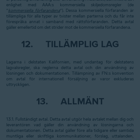
enlighet med AAA:s kommersiella skiljedomsregler (de
”
kommersiella förfarandena
”). Dessa kommersiella förfaranden är
tillämpliga för alla typer av tvister mellan parterna och du får inte
förespråka annat i samband med rättsförfaranden. Detta avtal
gäller emellertid om det strider mot de kommersiella förfarandena.
12.
TILLÄMPLIG LAG
Lagarna i delstaten Kalifornien, med undantag för delstatens
lagvalsregler, ska reglerna detta avtal och din användning av
lösningen och dokumentationen. Tillämpning av FN:s konvention
om avtal för internationell försäljning av varor exkluderas
uttryckligen.
13.
ALLMÄNT
13.1.
Fullständigt avtal
. Detta avtal utgör hela avtalet mellan dig och
leverantören vad gäller din användning av lösningarna och
dokumentationen. Detta avtal gäller före alla tidigare eller samtida
muntliga eller skriftliga kommunikationer, förslag, uttalanden,