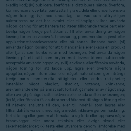
skadlig kod); (iv) publicera, återförsälja, distribuera, sända, överföra,
kommunicera, överlåta, pantsätta, hyra ut, dela eller underlicensiera
någon lösning; (v) med undantag för vad som uttryckligen
auktoriseras av det här avtalet eller tillämpliga villkor, använda
någon lösning för att hantera faciliteter tillhörande tredje part eller
bevilja någon tredje part åtkomst till eller användning av någon
lösning för en servicebyrå, timesharing, prenumerationstjänst eller
applikationstjänsteleverantör eller på annan liknande basis; (vi)
använda någon lösning för att tillhandahålla eller skapa en produkt
eller tjänst som konkurrerar med lösningen; (vii) använda någon
lösning på ett sätt som bryter mot leverantörens publicerade
acceptabla användningspolicy; (viii) använda, eller försöka använda,
någon lösning för att ladda upp, lagra eller överföra några
uppgifter, någon information eller något material som: gör intrång i
tredje parts immateriella rättigheter eller andra rättigheter;
innehåller något olagligt, skadligt, hotande, kränkande,
ärekränkande eller på annat sätt förkastligt material av något slag;
eller i övrigt på något sätt inaktivera eller skada driften av lösningen;
(ix) få, eller försöka få, oauktoriserad åtkomst till någon lösning eller
till nätverk anslutna till den, eller till innehåll som lagras eller
tillhandahålls via den, med några medel, inklusive genom hackning,
förfalskning eller genom att försöka ta sig förbi eller upphäva några
brandväggar eller andra tekniska eller övriga skydd eller
säkerhetsåtgärder; (x) testa eller utvärdera genom jämförelse med