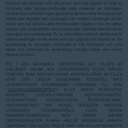
inklusive alla förluster och allt ansvar som kan uppstå till följd av
förlorade eller komprometterade data orsakade av lösningen.
Leverantören utfärdar ingen garanti för att dina data förvaras på ett
säkert eller skyddat sätt. Lösningen kan medföra ändringar på din
enhet som kan påverka dess funktionalitet negativt, som att radera
system- eller programfiler som (korrekt eller felaktigt) identifieras av
lösningen som infekterade. Du är införstådd med och samtycker till
sådana ändringar av din enhet som kan uppstå som resultat av din
användning av lösningen. Lösningen är inte feltolerant och som
sådan inte utformad för användning i farliga miljöer som kräver
felsäker funktion.
6.5. I DEN MAXIMALA OMFATTNING DET TILLÅTS AV
GÄLLANDE LAGAR SKA LEVERANTÖREN ELLER NÅGOT
FÖRETAG SOM KONTROLLERAR, KONTROLLERAS AV ELLER
SOM STÅR UNDER GEMENSAM KONTROLL MED
LEVERANTÖREN (GEMENSAMT HÄNVISADE TILL SOM
”
LEVERANTÖRSGRUPPEN
”), ELLER DERAS RESPEKTIVE
AGENTER, LICENSUTFÄRDARE, REPRESENTANTER,
LEVERANTÖRER, DISTRIBUTÖRER, ÅTERFÖRSÄLJARE,
NÄTOPERATÖRER VIA VILKAS TRÅDLÖSA NÄTVERK
LÖSNINGEN TILLHANDAHÅLLS ELLER ANDRA
SAMARBETSPARTNERS INTE UNDER NÅGRA
OMSTÄNDIGHETER KUNNA HÅLLAS ANSVARIGA VARKEN
GENTEMOT DIG ELLER TREDJE PART VAD GÄLLER INDIREKTA