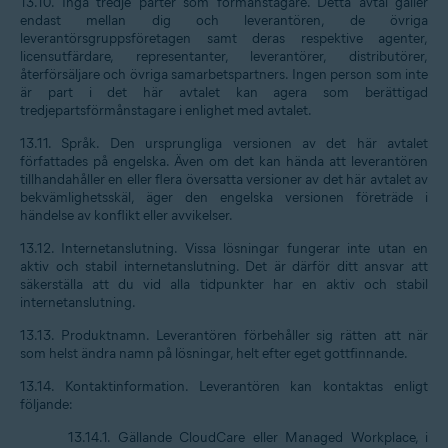
13.10.
Inga tredje parter som förmånstagare
. Detta avtal gäller
endast mellan dig och leverantören, de övriga
leverantörsgruppsföretagen samt deras respektive agenter,
licensutfärdare, representanter, leverantörer, distributörer,
återförsäljare och övriga samarbetspartners. Ingen person som inte
är part i det här avtalet kan agera som berättigad
tredjepartsförmånstagare i enlighet med avtalet.
13.11.
Språk
. Den ursprungliga versionen av det här avtalet
författades på engelska. Även om det kan hända att leverantören
tillhandahåller en eller flera översatta versioner av det här avtalet av
bekvämlighetsskäl, äger den engelska versionen företräde i
händelse av konflikt eller avvikelser.
13.12.
Internetanslutning
. Vissa lösningar fungerar inte utan en
aktiv och stabil internetanslutning. Det är därför ditt ansvar att
säkerställa att du vid alla tidpunkter har en aktiv och stabil
internetanslutning.
13.13.
Produktnamn
. Leverantören förbehåller sig rätten att när
som helst ändra namn på lösningar, helt efter eget gottfinnande.
13.14.
Kontaktinformation
. Leverantören kan kontaktas enligt
följande:
13.14.1. Gällande CloudCare eller Managed Workplace, i