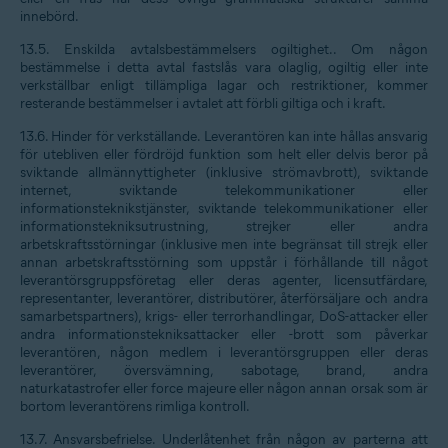
innebörd.
13.5.
Enskilda avtalsbestämmelsers ogiltighet.
. Om någon
bestämmelse i detta avtal fastslås vara olaglig, ogiltig eller inte
verkställbar enligt tillämpliga lagar och restriktioner, kommer
resterande bestämmelser i avtalet att förbli giltiga och i kraft.
13.6.
Hinder för verkställande
. Leverantören kan inte hållas ansvarig
för utebliven eller fördröjd funktion som helt eller delvis beror på
sviktande allmännyttigheter (inklusive strömavbrott), sviktande
internet, sviktande telekommunikationer eller
informationsteknikstjänster, sviktande telekommunikationer eller
informationstekniksutrustning, strejker eller andra
arbetskraftsstörningar (inklusive men inte begränsat till strejk eller
annan arbetskraftsstörning som uppstår i förhållande till något
leverantörsgruppsföretag eller deras agenter, licensutfärdare,
representanter, leverantörer, distributörer, återförsäljare och andra
samarbetspartners), krigs- eller terrorhandlingar, DoS-attacker eller
andra informationstekniksattacker eller -brott som påverkar
leverantören, någon medlem i leverantörsgruppen eller deras
leverantörer, översvämning, sabotage, brand, andra
naturkatastrofer eller force majeure eller någon annan orsak som är
bortom leverantörens rimliga kontroll.
13.7.
Ansvarsbefrielse.
Underlåtenhet från någon av parterna att