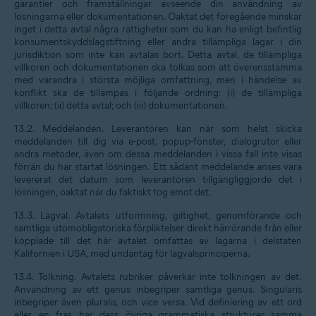
garantier och framställningar avseende din användning av
lösningarna eller dokumentationen. Oaktat det föregående minskar
inget i detta avtal några rättigheter som du kan ha enligt befintlig
konsumentskyddslagstiftning eller andra tillämpliga lagar i din
jurisdiktion som inte kan avtalas bort. Detta avtal, de tillämpliga
villkoren och dokumentationen ska tolkas som att överensstämma
med varandra i största möjliga omfattning, men i händelse av
konflikt ska de tillämpas i följande ordning: (i) de tillämpliga
villkoren; (ii) detta avtal; och (iii) dokumentationen.
13.2.
Meddelanden
. Leverantören kan när som helst skicka
meddelanden till dig via e-post, popup-fönster, dialogrutor eller
andra metoder, även om dessa meddelanden i vissa fall inte visas
förrän du har startat lösningen. Ett sådant meddelande anses vara
levererat det datum som leverantören tillgängliggjorde det i
lösningen, oaktat när du faktiskt tog emot det.
13.3.
Lagval
. Avtalets utformning, giltighet, genomförande och
samtliga utomobligatoriska förpliktelser direkt härrörande från eller
kopplade till det här avtalet omfattas av lagarna i delstaten
Kalifornien i USA, med undantag för lagvalsprinciperna.
13.4.
Tolkning
. Avtalets rubriker påverkar inte tolkningen av det.
Användning av ett genus inbegriper samtliga genus. Singularis
inbegriper även pluralis, och vice versa. Vid definiering av ett ord
eller en fras har dess övriga grammatiska strukturer samma