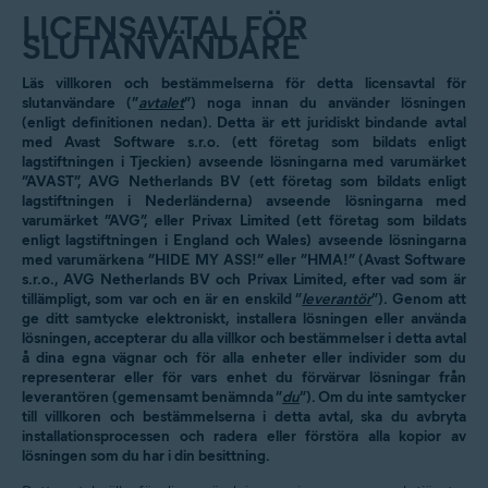
LICENSAVTAL FÖR
SLUTANVÄNDARE
Läs villkoren och bestämmelserna för detta licensavtal för
slutanvändare (”
avtalet
”) noga innan du använder lösningen
(enligt definitionen nedan). Detta är ett juridiskt bindande avtal
med Avast Software s.r.o. (ett företag som bildats enligt
lagstiftningen i Tjeckien) avseende lösningarna med varumärket
”AVAST”, AVG Netherlands BV (ett företag som bildats enligt
lagstiftningen i Nederländerna) avseende lösningarna med
varumärket ”AVG”, eller Privax Limited (ett företag som bildats
enligt lagstiftningen i England och Wales) avseende lösningarna
med varumärkena ”HIDE MY ASS!” eller ”HMA!” (Avast Software
s.r.o., AVG Netherlands BV och Privax Limited, efter vad som är
tillämpligt, som var och en är en enskild ”
leverantör
”). Genom att
ge ditt samtycke elektroniskt, installera lösningen eller använda
lösningen, accepterar du alla villkor och bestämmelser i detta avtal
å dina egna vägnar och för alla enheter eller individer som du
representerar eller för vars enhet du förvärvar lösningar från
leverantören (gemensamt benämnda ”
du
”). Om du inte samtycker
till villkoren och bestämmelserna i detta avtal, ska du avbryta
installationsprocessen och radera eller förstöra alla kopior av
lösningen som du har i din besittning.