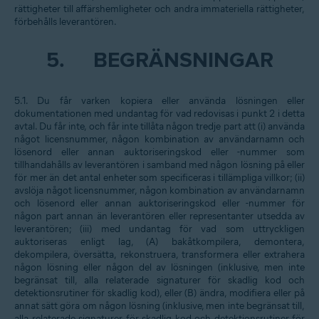
rättigheter till affärshemligheter och andra immateriella rättigheter,
förbehålls leverantören.
5.
BEGRÄNSNINGAR
5.1. Du får varken kopiera eller använda lösningen eller
dokumentationen med undantag för vad redovisas i punkt 2 i detta
avtal. Du får inte, och får inte tillåta någon tredje part att (i) använda
något licensnummer, någon kombination av användarnamn och
lösenord eller annan auktoriseringskod eller -nummer som
tillhandahålls av leverantören i samband med någon lösning på eller
för mer än det antal enheter som specificeras i tillämpliga villkor; (ii)
avslöja något licensnummer, någon kombination av användarnamn
och lösenord eller annan auktoriseringskod eller -nummer för
någon part annan än leverantören eller representanter utsedda av
leverantören; (iii) med undantag för vad som uttryckligen
auktoriseras enligt lag, (A) bakåtkompilera, demontera,
dekompilera, översätta, rekonstruera, transformera eller extrahera
någon lösning eller någon del av lösningen (inklusive, men inte
begränsat till, alla relaterade signaturer för skadlig kod och
detektionsrutiner för skadlig kod), eller (B) ändra, modifiera eller på
annat sätt göra om någon lösning (inklusive, men inte begränsat till,
alla relaterade signaturer för skadlig kod och detektionsrutiner för