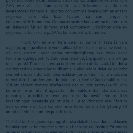
parternas överenskommelse om att tillämpa skiljedom vid tvist. Om
AAA inte vill eller kan leda ett skiljeförfarande ska du och
leverantören förhandla i god tro och komma överens om en ensam
skiljeman som ska lösa tvisten, så som anges i
konsumentförfarandena. Om parterna inte kan komma överens om
en skiljeman får en domstol med kompetent jurisdiktion utse en
skiljeman, vilken ska följa AAA:s konsumentförfaranden.
11.6.4. Om en eller flera delar av punkt 11 fastslås vara
olagliga, ogiltiga eller inte verkställbara för hela eller delar av tvisten,
då, och endast under dessa omständigheter, ska dessa delar
förklaras ogiltiga och tvisten lösas med utgångspunkt i alla övriga
delar i punkt 11 och alla övriga bestämmelser i detta avtal. Om detta
ogiltighetsförklarande leder till att alla eller några delar av en tvist
ska behandlas i domstol, ska exklusiv jurisdiktion för alla sådana
domstolsförfaranden vara domstolarna i Santa Clara i Kalifornien.
Vid ett sådant domstolsförfarande ger du ditt samtycke till, och
kommer inte att ifrågasätta, de kaliforniska domstolarnas
personliga jurisdiktion över dig och du avstår vidare från
invändningar baserade på otillbörlig jurisdiktionsort eller ”forum
non conveniens” och kommer inte heller be om förflyttning till
annat distrikt eller annan jurisdiktion.
11.7. Oaktat föregående paragrafer ska skiljeförfarandena, inklusive
betalningen av kostnaderna, om du har köpt en lösning för annan
är personlig användning eller användning i hushållet, administreras i