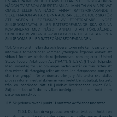
ENBART PÅ INDIVIDUELL BASIS. DU FÅR INTE FÖRSÖKA DRIVA
NÅGON TVIST SOM GRUPPTALAN, ALLMÄN TALAN VIA PRIVAT
OMBUD ELLER VIA NÅGOT ANNAT RÄTTSFÖRFARANDE I
VILKET NÅGON AV PARTERNA AGERAR ELLER UTGER SIG FÖR
ATT AGERA I EGENSKAP AV FÖRETRÄDARE. INGET
SKILJEDOMSAVTAL ELLER RÄTTSFÖRFARANDE SKA KUNNA
KOMBINERAS MED NÅGOT ANNAT UTAN FÖREGÅENDE
SKRIFTLIGT BEVILJANDE AV ALLA PARTER TILL ALLA BERÖRDA
SKILJEDOMS- ELLER RÄTTEGÅNGSFÖRFARANDEN.
11.4. Om en tvist mellan dig och leverantören inte kan lösas genom
informella förhandlingar kommer ytterligare åtgärder enbart att
vidtas i form av bindande skiljedomsavtal som regleras i United
States Federal Arbitration Act (”
FAA
”), 9 U.S.C. § 1 och följande.
Med undantag för vad om anges nedan avstår du från rätten att
föra tvisten till rättegång (eller att delta i en rättsprocess som part
eller i en grupp) inför en domare eller jury. Alla tvister ska istället
prövas inför en neutral skiljeman vars beslut blir slutgiltigt, bortsett
från en begränsad rätt till juridiskt överklagande enligt FAA.
Skiljedom kan utfärdas av vilken behörig domstol som helst inom
parternas jurisdiktion.
11.5. Skiljedomskraven i punkt 11 omfattas av följande undantag:
11.5.1. Du kan driva process om vilken tvist som helst i en
domstol för mindre rättstvister, i den provins eller annan liknande