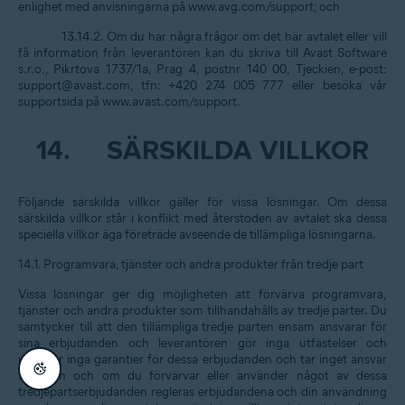
enlighet med anvisningarna på www.avg.com/support; och
13.14.2. Om du har några frågor om det här avtalet eller vill
få information från leverantören kan du skriva till Avast Software
s.r.o., Pikrtova 1737/1a, Prag 4, postnr 140 00, Tjeckien, e-post:
support@avast.com, tfn: +420 274 005 777 eller besöka vår
supportsida på www.avast.com/support.
14.
SÄRSKILDA VILLKOR
Följande särskilda villkor gäller för vissa lösningar. Om dessa
särskilda villkor står i konflikt med återstoden av avtalet ska dessa
speciella villkor äga företräde avseende de tillämpliga lösningarna.
14.1.
Programvara, tjänster och andra produkter från tredje part
Vissa lösningar ger dig möjligheten att förvärva programvara,
tjänster och andra produkter som tillhandahålls av tredje parter. Du
samtycker till att den tillämpliga tredje parten ensam ansvarar för
sina erbjudanden och leverantören gör inga utfästelser och
utfärdar inga garantier för dessa erbjudanden och tar inget ansvar
för dem och om du förvärvar eller använder något av dessa
tredjepartserbjudanden regleras erbjudandena och din användning