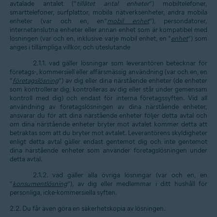
avtalade antalet (”
tillåtet antal enheter
”) mobiltelefoner,
smarttelefoner, surfplattor, mobila nätverksenheter, andra mobila
enheter (var och en, en”
mobil enhet
”), persondatorer,
internetanslutna enheter eller annan enhet som är kompatibel med
lösningen (var och en, inklusive varje mobil enhet, en ”
enhet
”) som
anges i tillämpliga villkor, och uteslutande
2.1.1. vad gäller lösningar som leverantören betecknar för
företags-, kommersiell eller affärsmässig användning (var och en, en
”
företagslösning
”) av dig eller dina närstående enheter (de enheter
som kontrollerar dig, kontrolleras av dig eller står under gemensam
kontroll med dig) och endast för interna företagssyften. Vid all
användning av företagslösningen av dina närstående enheter,
ansvarar du för att dina närstående enheter följer detta avtal och
om dina närstående enheter bryter mot avtalet kommer detta att
betraktas som att du bryter mot avtalet. Leverantörens skyldigheter
enligt detta avtal gäller endast gentemot dig och inte gentemot
dina närstående enheter som använder företagslösningen under
detta avtal.
2.1.2. vad gäller alla övriga lösningar (var och en, en
”
konsumentlösning
”), av dig eller medlemmar i ditt hushåll för
personliga, icke-kommersiella syften.
2.2. Du får även göra en säkerhetskopia av lösningen.