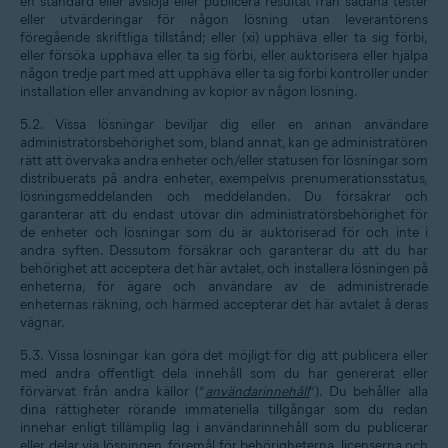
en standard eller avslöja eller publicera resultat från sådana tester
eller utvärderingar för någon lösning utan leverantörens
föregående skriftliga tillstånd; eller (xi) upphäva eller ta sig förbi,
eller försöka upphäva eller ta sig förbi, eller auktorisera eller hjälpa
någon tredje part med att upphäva eller ta sig förbi kontroller under
installation eller användning av kopior av någon lösning.
5.2. Vissa lösningar beviljar dig eller en annan användare
administratörsbehörighet som, bland annat, kan ge administratören
rätt att övervaka andra enheter och/eller statusen för lösningar som
distribuerats på andra enheter, exempelvis prenumerationsstatus,
lösningsmeddelanden och meddelanden. Du försäkrar och
garanterar att du endast utövar din administratörsbehörighet för
de enheter och lösningar som du är auktoriserad för och inte i
andra syften. Dessutom försäkrar och garanterar du att du har
behörighet att acceptera det här avtalet, och installera lösningen på
enheterna, för ägare och användare av de administrerade
enheternas räkning, och härmed accepterar det här avtalet å deras
vägnar.
5.3. Vissa lösningar kan göra det möjligt för dig att publicera eller
med andra offentligt dela innehåll som du har genererat eller
förvärvat från andra källor (”
användarinnehåll
”). Du behåller alla
dina rättigheter rörande immateriella tillgångar som du redan
innehar enligt tillämplig lag i användarinnehåll som du publicerar
eller delar via lösningen, föremål för behörigheterna, licenserna och