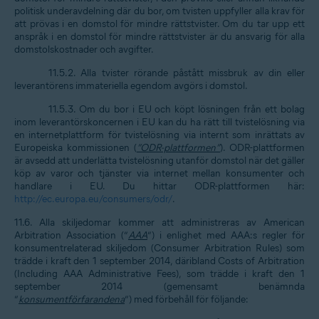
politisk underavdelning där du bor, om tvisten uppfyller alla krav för
att prövas i en domstol för mindre rättstvister. Om du tar upp ett
anspråk i en domstol för mindre rättstvister är du ansvarig för alla
domstolskostnader och avgifter.
11.5.2. Alla tvister rörande påstått missbruk av din eller
leverantörens immateriella egendom avgörs i domstol.
11.5.3. Om du bor i EU och köpt lösningen från ett bolag
inom leverantörskoncernen i EU kan du ha rätt till tvistelösning via
en internetplattform för tvistelösning via internt som inrättats av
Europeiska kommissionen (
”ODR-plattformen”
). ODR-plattformen
är avsedd att underlätta tvistelösning utanför domstol när det gäller
köp av varor och tjänster via internet mellan konsumenter och
handlare i EU. Du hittar ODR-plattformen här:
http://ec.europa.eu/consumers/odr/
.
11.6. Alla skiljedomar kommer att administreras av American
Arbitration Association (”
AAA
”) i enlighet med AAA:s regler för
konsumentrelaterad skiljedom (Consumer Arbitration Rules) som
trädde i kraft den 1 september 2014, däribland Costs of Arbitration
(Including AAA Administrative Fees), som trädde i kraft den 1
september 2014 (gemensamt benämnda
”
konsumentförfarandena
”) med förbehåll för följande: