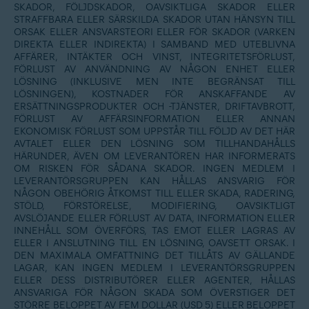
SKADOR, FÖLJDSKADOR, OAVSIKTLIGA SKADOR ELLER
STRAFFBARA ELLER SÄRSKILDA SKADOR UTAN HÄNSYN TILL
ORSAK ELLER ANSVARSTEORI ELLER FÖR SKADOR (VARKEN
DIREKTA ELLER INDIREKTA) I SAMBAND MED UTEBLIVNA
AFFÄRER, INTÄKTER OCH VINST, INTEGRITETSFÖRLUST,
FÖRLUST AV ANVÄNDNING AV NÅGON ENHET ELLER
LÖSNING (INKLUSIVE MEN INTE BEGRÄNSAT TILL
LÖSNINGEN), KOSTNADER FÖR ANSKAFFANDE AV
ERSÄTTNINGSPRODUKTER OCH -TJÄNSTER, DRIFTAVBROTT,
FÖRLUST AV AFFÄRSINFORMATION ELLER ANNAN
EKONOMISK FÖRLUST SOM UPPSTÅR TILL FÖLJD AV DET HÄR
AVTALET ELLER DEN LÖSNING SOM TILLHANDAHÅLLS
HÄRUNDER, ÄVEN OM LEVERANTÖREN HAR INFORMERATS
OM RISKEN FÖR SÅDANA SKADOR. INGEN MEDLEM I
LEVERANTÖRSGRUPPEN KAN HÅLLAS ANSVARIG FÖR
NÅGON OBEHÖRIG ÅTKOMST TILL ELLER SKADA, RADERING,
STÖLD, FÖRSTÖRELSE, MODIFIERING, OAVSIKTLIGT
AVSLÖJANDE ELLER FÖRLUST AV DATA, INFORMATION ELLER
INNEHÅLL SOM ÖVERFÖRS, TAS EMOT ELLER LAGRAS AV
ELLER I ANSLUTNING TILL EN LÖSNING, OAVSETT ORSAK. I
DEN MAXIMALA OMFATTNING DET TILLÅTS AV GÄLLANDE
LAGAR, KAN INGEN MEDLEM I LEVERANTÖRSGRUPPEN
ELLER DESS DISTRIBUTÖRER ELLER AGENTER, HÅLLAS
ANSVARIGA FÖR NÅGON SKADA SOM ÖVERSTIGER DET
STÖRRE BELOPPET AV FEM DOLLAR (USD 5) ELLER BELOPPET