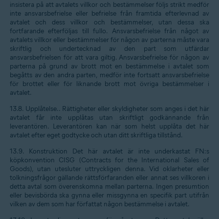
insistera på att avtalets villkor och bestämmelser följs strikt medför
inte ansvarsbefrielse eller befrielse från framtida efterlevnad av
avtalet och dess villkor och bestämmelser, utan dessa ska
fortfarande efterföljas till fullo. Ansvarsbefrielse från något av
avtalets villkor eller bestämmelser för någon av parterna måste vara
skriftlig och undertecknad av den part som utfärdar
ansvarsbefrielsen för att vara giltig. Ansvarsbefrielse för någon av
parterna på grund av brott mot en bestämmelse i avtalet som
begåtts av den andra parten, medför inte fortsatt ansvarsbefrielse
för brottet eller för liknande brott mot övriga bestämmelser i
avtalet.
13.8.
Upplåtelse.
. Rättigheter eller skyldigheter som anges i det här
avtalet får inte upplåtas utan skriftligt godkännande från
leverantören. Leverantören kan när som helst upplåta det här
avtalet efter eget godtycke och utan ditt skriftliga tillstånd.
13.9.
Konstruktion
Det här avtalet är inte underkastat FN:s
köpkonvention CISG (Contracts for the International Sales of
Goods), utan utesluter uttryckligen denna. Vid oklarheter eller
tolkningsfrågor gällande rättsförfaranden eller annat ses villkoren i
detta avtal som överenskomna mellan parterna. Ingen presumtion
eller bevisbörda ska gynna eller missgynna en specifik part utifrån
vilken av dem som har författat någon bestämmelse i avtalet.