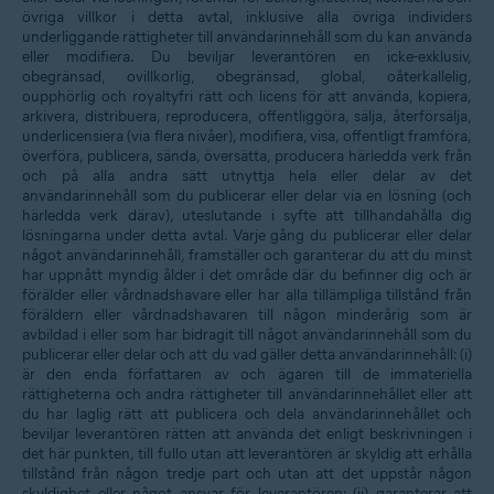
övriga villkor i detta avtal, inklusive alla övriga individers
underliggande rättigheter till användarinnehåll som du kan använda
eller modifiera. Du beviljar leverantören en icke-exklusiv,
obegränsad, ovillkorlig, obegränsad, global, oåterkallelig,
oupphörlig och royaltyfri rätt och licens för att använda, kopiera,
arkivera, distribuera, reproducera, offentliggöra, sälja, återförsälja,
underlicensiera (via flera nivåer), modifiera, visa, offentligt framföra,
överföra, publicera, sända, översätta, producera härledda verk från
och på alla andra sätt utnyttja hela eller delar av det
användarinnehåll som du publicerar eller delar via en lösning (och
härledda verk därav), uteslutande i syfte att tillhandahålla dig
lösningarna under detta avtal. Varje gång du publicerar eller delar
något användarinnehåll, framställer och garanterar du att du minst
har uppnått myndig ålder i det område där du befinner dig och är
förälder eller vårdnadshavare eller har alla tillämpliga tillstånd från
föräldern eller vårdnadshavaren till någon minderårig som är
avbildad i eller som har bidragit till något användarinnehåll som du
publicerar eller delar och att du vad gäller detta användarinnehåll: (i)
är den enda författaren av och ägaren till de immateriella
rättigheterna och andra rättigheter till användarinnehållet eller att
du har laglig rätt att publicera och dela användarinnehållet och
beviljar leverantören rätten att använda det enligt beskrivningen i
det här punkten, till fullo utan att leverantören är skyldig att erhålla
tillstånd från någon tredje part och utan att det uppstår någon
skyldighet eller något ansvar för leverantören; (ii) garanterar att