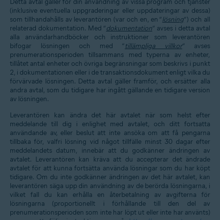
Detta avtal gäller för din användning av vissa program och tjänster
(inklusive eventuella uppgraderingar eller uppdateringar av dessa)
som tillhandahålls av leverantören (var och en, en ”
lösning
”) och all
relaterad dokumentation. Med ”
dokumentation
” avses i detta avtal
alla användarhandböcker och instruktioner som leverantören
bifogar lösningen och med ”
tillämpliga villkor
” avses
prenumerationsperioden tillsammans med typerna av enheter,
tillåtet antal enheter och övriga begränsningar som beskrivs i punkt
2, i dokumentationen eller i de transaktionsdokument enligt vilka du
förvärvade lösningen. Detta avtal gäller framför, och ersätter alla
andra avtal, som du tidigare har ingått gällande en tidigare version
av lösningen.
Leverantören kan ändra det här avtalet när som helst efter
meddelande till dig i enlighet med avtalet, och ditt fortsatta
användande av, eller beslut att inte ansöka om att få pengarna
tillbaka för, valfri lösning vid något tillfälle minst 30 dagar efter
meddelandets datum, innebär att du godkänner ändringen av
avtalet. Leverantören kan kräva att du accepterar det ändrade
avtalet för att kunna fortsätta använda lösningar som du har köpt
tidigare. Om du inte godkänner ändringen av det här avtalet, kan
leverantören säga upp din användning av de berörda lösningarna, i
vilket fall du kan erhålla en återbetalning av avgifterna för
lösningarna (proportionellt i förhållande till den del av
prenumerationsperioden som inte har löpt ut eller inte har använts)