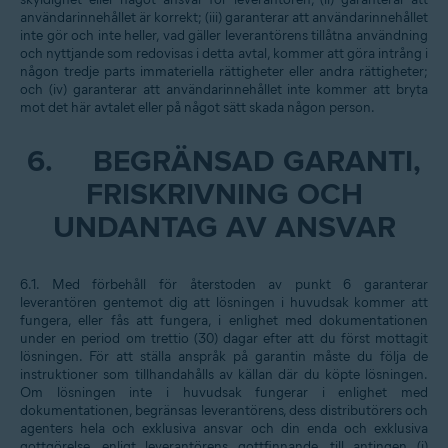
användarinnehållet är korrekt; (iii) garanterar att användarinnehållet
inte gör och inte heller, vad gäller leverantörens tillåtna användning
och nyttjande som redovisas i detta avtal, kommer att göra intrång i
någon tredje parts immateriella rättigheter eller andra rättigheter;
och (iv) garanterar att användarinnehållet inte kommer att bryta
mot det här avtalet eller på något sätt skada någon person.
6.
BEGRÄNSAD GARANTI,
FRISKRIVNING OCH
UNDANTAG AV ANSVAR
6.1. Med förbehåll för återstoden av punkt 6 garanterar
leverantören gentemot dig att lösningen i huvudsak kommer att
fungera, eller fås att fungera, i enlighet med dokumentationen
under en period om trettio (30) dagar efter att du först mottagit
lösningen. För att ställa anspråk på garantin måste du följa de
instruktioner som tillhandahålls av källan där du köpte lösningen.
Om lösningen inte i huvudsak fungerar i enlighet med
dokumentationen, begränsas leverantörens, dess distributörers och
agenters hela och exklusiva ansvar och din enda och exklusiva
gottgörelse, enligt leverantörens gottfinnande, till antingen (i)