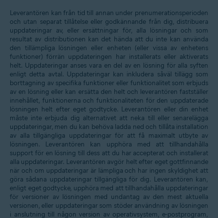
Leverantören kan från tid till annan under prenumerationsperioden
och utan separat tillåtelse eller godkännande från dig, distribuera
uppdateringar av, eller ersättningar för, alla lösningar och som
resultat av distributionen kan det hända att du inte kan använda
den tillämpliga lösningen eller enheten (eller vissa av enhetens
funktioner) förrän uppdateringen har installerats eller aktiverats
helt. Uppdateringar anses vara en del av en lösning för alla syften
enligt detta avtal. Uppdateringar kan inkludera såväl tillägg som
borttagning av specifika funktioner eller funktionalitet som erbjuds
av en lösning eller kan ersätta den helt och leverantören fastställer
innehållet, funktionerna och funktionaliteten för den uppdaterade
lösningen helt efter eget godtycke. Leverantören eller din enhet
måste inte erbjuda dig alternativet att neka till eller senarelägga
uppdateringar, men du kan behöva ladda ned och tillåta installation
av alla tillgängliga uppdateringar för att få maximalt utbyte av
lösningen. Leverantören kan upphöra med att tillhandahålla
support för en lösning till dess att du har accepterat och installerat
alla uppdateringar. Leverantören avgör helt efter eget gottfinnande
när och om uppdateringar är lämpliga och har ingen skyldighet att
göra sådana uppdateringar tillgängliga för dig. Leverantören kan,
enligt eget godtycke, upphöra med att tillhandahålla uppdateringar
för versioner av lösningen med undantag av den mest aktuella
versionen, eller uppdateringar som stöder användning av lösningen
i anslutning till någon version av operativsystem, e-postprogram,