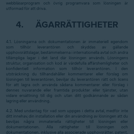
webbläsarprogram och övrig programvara som lösningen är
utformad för att driva.
4.
ÄGARRÄTTIGHETER
4.1. Lösningarna och dokumentationen är immateriell egendom
som tillhör leverantören och skyddas av gällande
upphovsrättslagar, bestämmelserna i internationella avtal och andra
tillämpliga lagar i det land där lösningen används. Lösningens
struktur, organisation och kod är värdefulla affärshemligheter och
konfidentiell information som tillhör leverantören. I den
utsträckning du tillhandahåller kommentarer eller förslag om
lösningen till leverantören, beviljar du leverantören rätt och licens
för att lagra och använda sådana kommentarer eller förslag i
dennes nuvarande eller framtida produkter eller tjänster, utan
vidare ersättning till dig och utan ditt godkännande av sådan
lagring eller användning.
4.2. Med undantag för vad som uppges i detta avtal, medför inte
ditt innehav, din installation eller din användning av lösningen att du
beviljas några immateriella rättigheter till lösningen eller
dokumentationen. Alla rättigheter till lösningen och
dokumentationen, inklusive alla associerade upphovsrätter, patent,