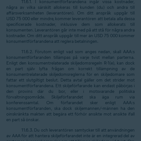
11.6.1. I konsumentförfarandena ingår vissa kostnader,
några av vilka särskilt allokeras till kunden (du) och andra till
affärsverksamheten (leverantören). Om ditt anspråk uppgår till
USD 75 000 eller mindre, kommer leverantören att betala alla dessa
specificerade kostnader, inklusive dem som allokerats till
konsumenten. Leverantören går inte med på att stå för några andra
kostnader. Om ditt anspråk uppgår till mer än USD 75 000 kommer
konsumentförfarandena att reglera betalningen.
11.6.2. Förutom enligt vad som anges nedan, skall AAA:s
konsumentförfaranden tillämpas på varje tvist mellan parterna.
Enligt den konsumentrelaterade skiljedomsregeln R-1(e), kan dock
en part själv lyfta frågan om korrekt tillämpning av de
konsumentrelaterade skiljedomsreglerna för en skiljedomare som
fattar ett slutgiltigt beslut. Detta avtal gäller om det strider mot
konsumentförfarandena. Ett skiljeförfarande kan endast påbörjas i
den provins där du bor, eller i motsvarande politiska
förvaltningsområde. Skiljeförfarandet ska äga rum via
konferenssamtal. Om förfarandet sker enligt AAA:s
konsumentförfaranden, ska dock skiljemannen/-männen ha den
oinskränkta makten att begära ett förhör ansikte mot ansikte ifall
en part så önskar.
11.6.3. Du och leverantören samtycker till att användningen
av AAA för att hantera skiljeförfarandet inte är en integrerad del av