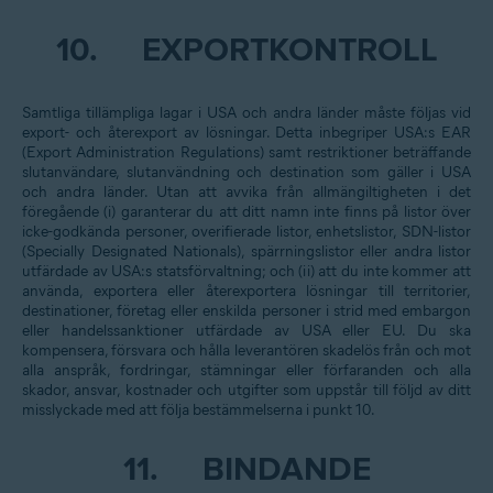
10.
EXPORTKONTROLL
Samtliga tillämpliga lagar i USA och andra länder måste följas vid
export- och återexport av lösningar. Detta inbegriper USA:s EAR
(Export Administration Regulations) samt restriktioner beträffande
slutanvändare, slutanvändning och destination som gäller i USA
och andra länder. Utan att avvika från allmängiltigheten i det
föregående (i) garanterar du att ditt namn inte finns på listor över
icke-godkända personer, overifierade listor, enhetslistor, SDN-listor
(Specially Designated Nationals), spärrningslistor eller andra listor
utfärdade av USA:s statsförvaltning; och (ii) att du inte kommer att
använda, exportera eller återexportera lösningar till territorier,
destinationer, företag eller enskilda personer i strid med embargon
eller handelssanktioner utfärdade av USA eller EU. Du ska
kompensera, försvara och hålla leverantören skadelös från och mot
alla anspråk, fordringar, stämningar eller förfaranden och alla
skador, ansvar, kostnader och utgifter som uppstår till följd av ditt
misslyckade med att följa bestämmelserna i punkt 10.
11.
BINDANDE