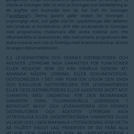
utbyte av lösningen; eller (ii) retur av lösningen mot återbetalning av
de avgifter och kostnader som du har haft för lösningen
(”
avgifterna
”). Denna garanti gäller endast för lösningen i
ursprungligt skick, och gäller inte för uppdateringar eller defekter
som orsakats av kombination, drift eller användande av lösningen
med programvara, maskinvara eller andra material som inte
tillhandahållits av leverantören, eller med enheter, programvara eller
andra material som inte är förenliga med leverantörens krav så som
de anges i dokumentationen.
6.2. LEVERANTÖREN OCH DENNES DISTRIBUTÖRER OCH
AGENTER UTFÄRDAR INGA GARANTIER FÖR FUNKTIONER
ELLER RESULTAT SOM DU KAN ERHÅLLA GENOM ATT
ANVÄNDA NÅGON LÖSNING ELLER DOKUMENTATION.
GOTTGÖRELSEN I DET HÄR PUNKTEN UTGÖR DEN ENDA
OCH EXKLUSIVA GOTTGÖRELSEN FÖR LEVERANTÖRENS
ELLER DESS DISTRIBUTÖRERS ELLER AGENTERS BROTT MOT
GARANTIN. MED UNDANTAG FÖR DEN BEGRÄNSADE
GARANTIN OVAN, TILLHANDAHÅLLS LÖSNINGEN ”I
BEFINTLIGT SKICK” OCH LEVERANTÖREN OCH DENNES
DISTRIBUTÖRER OCH AGENTER UTFÄRDAR INGA
UTTRYCKLIGA ELLER UNDERFÖRSTÅDDA GARANTIER ELLER
VILLKOR OCH, I DEN MAXIMALA UTSTRÄCKNING SOM DETTA
ÄR TILLÅTET ENLIGT LAG, FRISKRIVER DE SIG FRÅN ALLA
VILLKOR OCH GARANTIER SOM ÄR UNDERFÖRSTÅDDA I