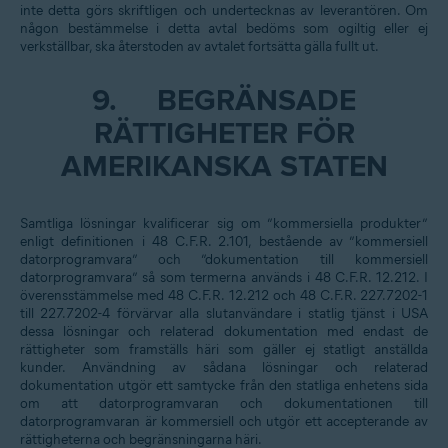
inte detta görs skriftligen och undertecknas av leverantören. Om
någon bestämmelse i detta avtal bedöms som ogiltig eller ej
verkställbar, ska återstoden av avtalet fortsätta gälla fullt ut.
9.
BEGRÄNSADE
RÄTTIGHETER FÖR
AMERIKANSKA STATEN
Samtliga lösningar kvalificerar sig om ”kommersiella produkter”
enligt definitionen i 48 C.F.R. 2.101, bestående av ”kommersiell
datorprogramvara” och ”dokumentation till kommersiell
datorprogramvara” så som termerna används i 48 C.F.R. 12.212. I
överensstämmelse med 48 C.F.R. 12.212 och 48 C.F.R. 227.7202-1
till 227.7202-4 förvärvar alla slutanvändare i statlig tjänst i USA
dessa lösningar och relaterad dokumentation med endast de
rättigheter som framställs häri som gäller ej statligt anställda
kunder. Användning av sådana lösningar och relaterad
dokumentation utgör ett samtycke från den statliga enhetens sida
om att datorprogramvaran och dokumentationen till
datorprogramvaran är kommersiell och utgör ett accepterande av
rättigheterna och begränsningarna häri.