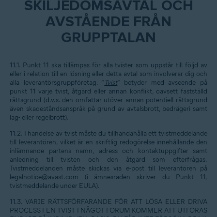
SKILJEDOMSAVTAL OCH
AVSTÅENDE FRÅN
GRUPPTALAN
11.1. Punkt 11 ska tillämpas för alla tvister som uppstår till följd av
eller i relation till en lösning eller detta avtal som involverar dig och
alla leverantörsgruppföretag. ”
Tvist
” betyder med avseende på
punkt 11 varje tvist, åtgärd eller annan konflikt, oavsett fastställd
rättsgrund (d.v.s. den omfattar utöver annan potentiell rättsgrund
även skadeståndsanspråk på grund av avtalsbrott, bedrägeri samt
lag- eller regelbrott).
11.2. I händelse av tvist måste du tillhandahålla ett tvistmeddelande
till leverantören, vilket är en skriftlig redogörelse innehållande den
inlämnande partens namn, adress och kontaktuppgifter samt
anledning till tvisten och den åtgärd som efterfrågas.
Tvistmeddelanden måste skickas via e-post till leverantören på
legalnotice@avast.com (i ämnesraden skriver du Punkt 11,
tvistmeddelande under EULA).
11.3. VARJE RÄTTSFÖRFARANDE FÖR ATT LÖSA ELLER DRIVA
PROCESS I EN TVIST I NÅGOT FORUM KOMMER ATT UTFÖRAS