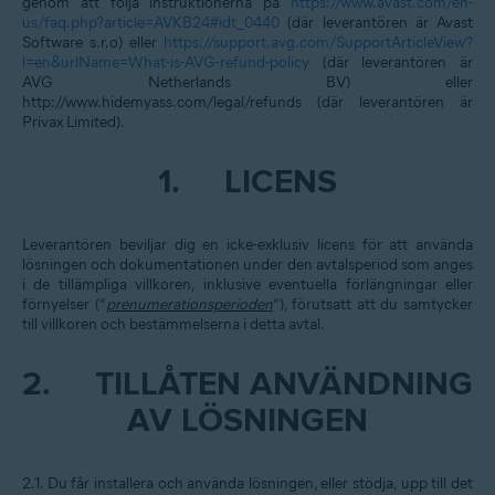
genom att följa instruktionerna på
https://www.avast.com/en-
us/faq.php?article=‌AVKB24#idt_0440
(där leverantören är Avast
Software s.r.o) eller
https://support.avg.com/SupportArticleView?
l‌=en&urlName=What-is-AVG-refund-policy
(där leverantören är
AVG Netherlands BV) eller
http://www.hidemyass.com/legal/refunds
(där leverantören är
Privax Limited).
1.
LICENS
Leverantören beviljar dig en icke-exklusiv licens för att använda
lösningen och dokumentationen under den avtalsperiod som anges
i de tillämpliga villkoren, inklusive eventuella förlängningar eller
förnyelser (”
prenumerationsperioden
”), förutsatt att du samtycker
till villkoren och bestämmelserna i detta avtal.
2.
TILLÅTEN ANVÄNDNING
AV LÖSNINGEN
2.1. Du får installera och använda lösningen, eller stödja, upp till det