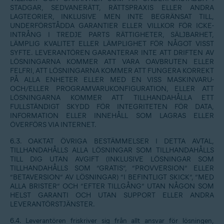
STADGAR, SEDVANERÄTT, RÄTTSPRAXIS ELLER ANDRA
LAGTEORIER, INKLUSIVE MEN INTE BEGRÄNSAT TILL,
UNDERFÖRSTÅDDA GARANTIER ELLER VILLKOR FÖR ICKE-
INTRÅNG I TREDJE PARTS RÄTTIGHETER, SÄLJBARHET,
LÄMPLIG KVALITET ELLER LÄMPLIGHET FÖR NÅGOT VISST
SYFTE. LEVERANTÖREN GARANTERAR INTE ATT DRIFTEN AV
LÖSNINGARNA KOMMER ATT VARA OAVBRUTEN ELLER
FELFRI, ATT LÖSNINGARNA KOMMER ATT FUNGERA KORREKT
PÅ ALLA ENHETER ELLER MED EN VISS MASKINVARU-
OCH/ELLER PROGRAMVARUKONFIGURATION, ELLER ATT
LÖSNINGARNA KOMMER ATT TILLHANDAHÅLLA ETT
FULLSTÄNDIGT SKYDD FÖR INTEGRITETEN FÖR DATA,
INFORMATION ELLER INNEHÅLL SOM LAGRAS ELLER
ÖVERFÖRS VIA INTERNET.
6.3. OAKTAT ÖVRIGA BESTÄMMELSER I DETTA AVTAL,
TILLHANDAHÅLLS ALLA LÖSNINGAR SOM TILLHANDAHÅLLS
TILL DIG UTAN AVGIFT (INKLUSIVE LÖSNINGAR SOM
TILLHANDAHÅLLS SOM ”GRATIS”, ”PROVVERSION” ELLER
”BETAVERSION” AV LÖSNINGAR) ”I BEFINTLIGT SKICK”, ”MED
ALLA BRISTER” OCH ”EFTER TILLGÅNG” UTAN NÅGON SOM
HELST GARANTI OCH UTAN SUPPORT ELLER ANDRA
LEVERANTÖRSTJÄNSTER.
6.4. Leverantören friskriver sig från allt ansvar för lösningen,