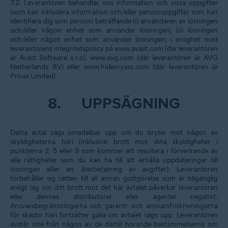
7.2. Leverantören behandlar viss information och vissa uppgifter
(som kan inkludera information och/eller personuppgifter som kan
identifiera dig som person) beträffande (i) användaren av lösningen
och/eller någon enhet som använder lösningen; (ii) lösningen
och/eller någon enhet som använder lösningen; i enlighet med
leverantörens integritetspolicy på www.avast.com (där leverantören
är Avast Software s.r.o), www.avg.com (där leverantören är AVG
Netherlands BV) eller www.hidemyass.com (där leverantören är
Privax Limited).
8.
UPPSÄGNING
Detta avtal sägs omedelbar upp om du bryter mot någon av
skyldigheterna häri (inklusive brott mot dina skyldigheter i
punkterna 2, 5 eller 9 som kommer att resultera i förverkande av
alla rättigheter som du kan ha till att erhålla uppdateringar till
lösningen eller en återbetalning av avgifter). Leverantören
förbehåller sig rätten till all annan gottgörelse som är tillgänglig
enligt lag om ditt brott mot det här avtalet påverkar leverantören
eller dennes distributörer eller agenter negativt.
Ansvarsbegränsningarna och garanti- och ansvarsfriskrivningarna
för skador häri fortsätter gälla om avtalet sägs upp. Leverantören
avstår inte från någon av de därtill hörande bestämmelserna om