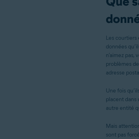
Que s
donné
Les courtiers
données qu’il
n’aimez pas, v
problèmes de s
adresse posta
Une fois qu’il
placent dans 
autre entité q
Mais attention
sont pas forc