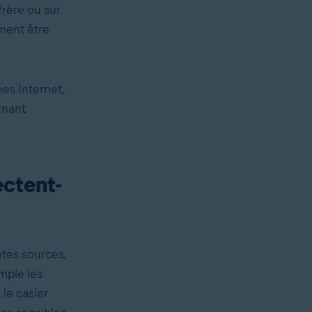
frère ou sur
ement être
hes Internet,
rnant
ectent-
ntes sources,
mple les
le casier