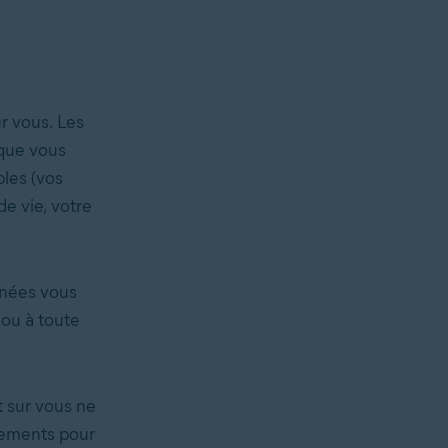
r vous. Les
 que vous
bles (vos
de vie, votre
onnées vous
 ou à toute
t sur vous ne
tements pour