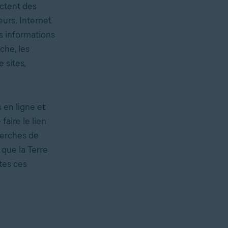
ectent des
eurs. Internet
s informations
che, les
 sites,
 en ligne et
aire le lien
herches de
 que la Terre
utes ces