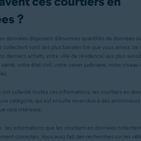
avent ces courtiers en
es ?
 en données disposent d’énormes quantités de données su
s collectent vont des plus banales (ce que vous aimez, ce
os derniers achats, votre ville de résidence) aux plus sensi
anté, votre état civil, votre casier judiciaire, votre niveau 
le).
s ont collecté toutes ces informations, les courtiers en d
une catégorie, qui est ensuite revendue à des annonceurs
ue cela intéresse.
 : les informations que les courtiers en données collecten
ément correctes. Vous avez fait des recherches sur les vê