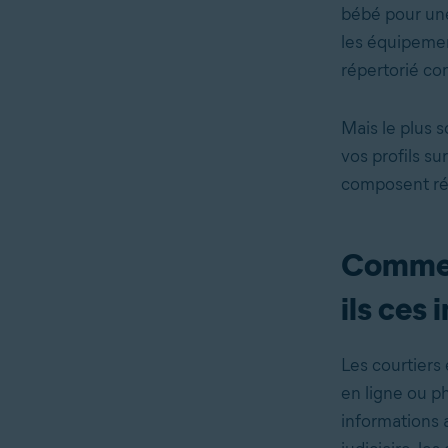
bébé pour une
les équipemen
répertorié co
Mais le plus s
vos profils su
composent rée
Comment
ils ces 
Les courtiers 
en ligne ou p
informations 