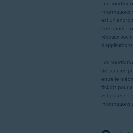
Les courtiers
informations p
est un endroi
personnelles 
réseaux sociau
d’application
Les courtiers
de sources phy
entre le médi
tickets pour a
est plate et le
informations a