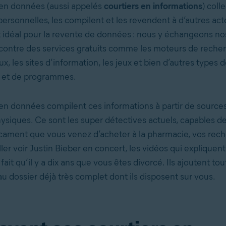
 en données (aussi appelés
courtiers en informations
) coll
ersonnelles, les compilent et les revendent à d’autres act
t idéal pour la revente de données : nous y échangeons no
contre des services gratuits comme les moteurs de recher
x, les sites d’information, les jeux et bien d’autres types de
s et de programmes.
 en données compilent ces informations à partir de sources
siques. Ce sont les super détectives actuels, capables de f
cament que vous venez d’acheter à la pharmacie, vos rec
ller voir Justin Bieber en concert, les vidéos qui expliquent
 fait qu’il y a dix ans que vous êtes divorcé. Ils ajoutent to
u dossier déjà très complet dont ils disposent sur vous.