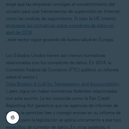
exige que las empresas consigan el consentimiento del
usuario para usar herramientas de supervisión en Internet,
como las cookies de seguimiento. Si bien la UE intentó
endurecer las normativas sobre corredores de datos en
abril de 2019
, este sector sigue gozando de buena salud en Europa.
Los Estados Unidos tienen aún menos normativas
relacionadas con los corredores de datos. En 2014, la
Comisión Federal de Comercio (FTC) publicó un informe
sobre el sector (
Data Brokers: A Call for Transparency and Accountability
), pero sigue sin haber normativas federales relacionadas
con este asunto. La ley conocida como la Fair Credit
Reporting Act garantiza que las agencias de informes de
crédito le permitan leer y corregir errores en su informe de
crédito, pero la legislación se aplica únicamente a ese tipo
específico de corredor de datos. En otras palabras, ni