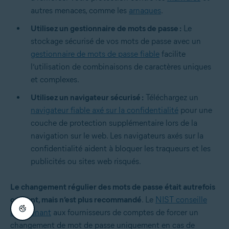
autres menaces, comme les
arnaques
.
Utilisez un gestionnaire de mots de passe :
Le
stockage sécurisé de vos mots de passe avec un
gestionnaire de mots de passe fiable
facilite
l’utilisation de combinaisons de caractères uniques
et complexes.
Utilisez un navigateur sécurisé :
Téléchargez un
navigateur fiable axé sur la confidentialité
pour une
couche de protection supplémentaire lors de la
navigation sur le web. Les navigateurs axés sur la
confidentialité aident à bloquer les traqueurs et les
publicités ou sites web risqués.
Le changement régulier des mots de passe était autrefois
courant, mais n’est plus recommandé
. Le
NIST conseille
maintenant
aux fournisseurs de comptes de forcer un
changement de mot de passe uniquement en cas de