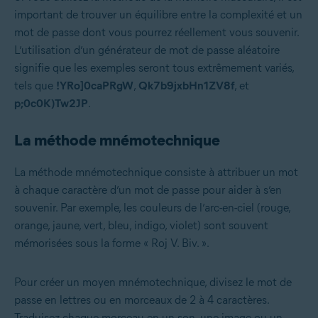
important de trouver un équilibre entre la complexité et un
mot de passe dont vous pourrez réellement vous souvenir.
L’utilisation d’un générateur de mot de passe aléatoire
signifie que les exemples seront tous extrêmement variés,
tels que
!YRo]0caPRgW
,
Qk7b9jxbHn1ZV8f
, et
p;0c0K)Tw2JP
.
La méthode mnémotechnique
La méthode mnémotechnique consiste à attribuer un mot
à chaque caractère d’un mot de passe pour aider à s’en
souvenir. Par exemple, les couleurs de l’arc-en-ciel (rouge,
orange, jaune, vert, bleu, indigo, violet) sont souvent
mémorisées sous la forme « Roj V. Biv. ».
Pour créer un moyen mnémotechnique, divisez le mot de
passe en lettres ou en morceaux de 2 à 4 caractères.
Traduisez chaque morceau en un son, une image ou un