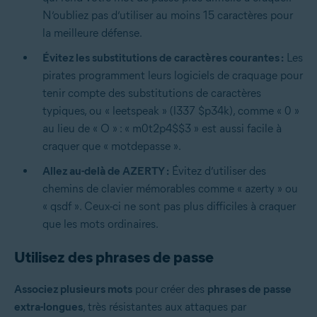
N’oubliez pas d’utiliser au moins 15 caractères pour
la meilleure défense.
Évitez les substitutions de caractères courantes :
Les
pirates programment leurs logiciels de craquage pour
tenir compte des substitutions de caractères
typiques, ou « leetspeak » (l337 $p34k), comme « 0 »
au lieu de « O » : « m0t2p4$$3 » est aussi facile à
craquer que « motdepasse ».
Allez au-delà de AZERTY :
Évitez d’utiliser des
chemins de clavier mémorables comme « azerty » ou
« qsdf ». Ceux-ci ne sont pas plus difficiles à craquer
que les mots ordinaires.
Utilisez des phrases de passe
Associez plusieurs mots
pour créer des
phrases de passe
extra-longues
, très résistantes aux attaques par