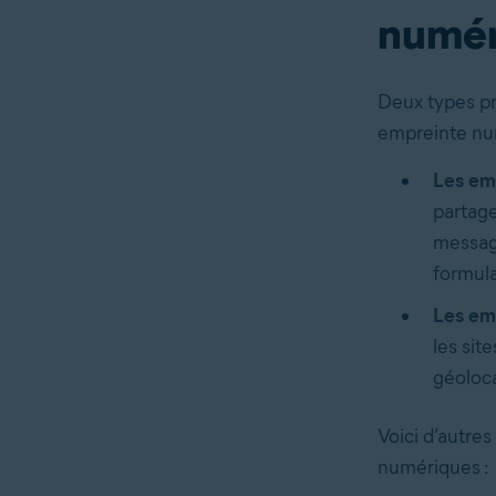
numér
Deux types pr
empreinte num
Les em
partage
message
formula
Les em
les sit
géoloca
Voici d’autre
numériques :