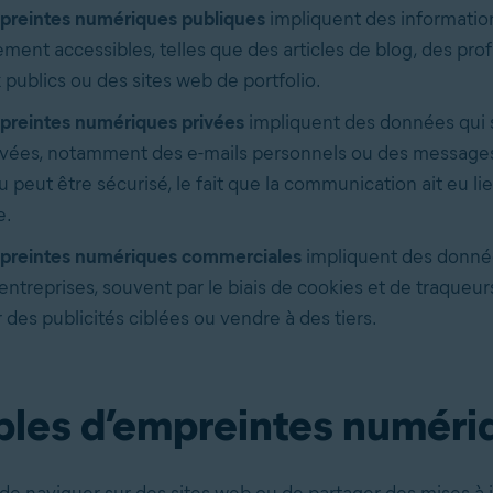
preintes numériques publiques
impliquent des informatio
ment accessibles, telles que des articles de blog, des prof
 publics ou des sites web de portfolio.
preintes numériques privées
impliquent des données qui 
ivées, notamment des e-mails personnels ou des messages c
 peut être sécurisé, le fait que la communication ait eu li
e.
preintes numériques commerciales
impliquent des donné
 entreprises, souvent par le biais de cookies et de traqueur
r des publicités ciblées ou vendre à des tiers.
les d’empreintes numéri
 de naviguer sur des sites web ou de partager des mises à j