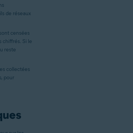
ns
ils de réseaux
sont censées
hiffrés. Si le
eu reste
es collectées
s, pour
ques
our sur les