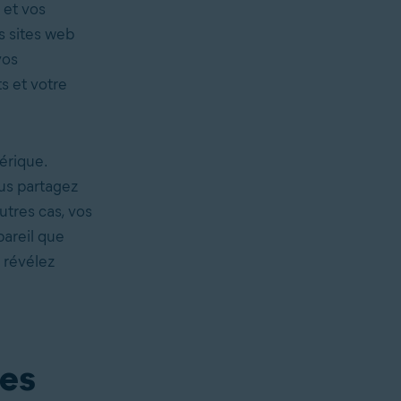
 et vos
s sites web
vos
s et votre
érique.
us partagez
utres cas, vos
areil que
 révélez
tes