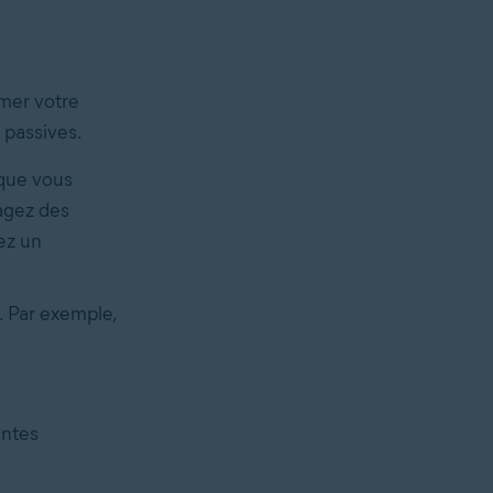
mer votre
 passives.
 que vous
agez des
ez un
. Par exemple,
intes