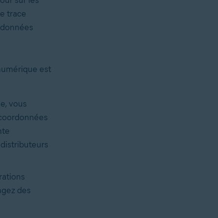
e trace
s données
numérique est
e, vous
s coordonnées
nte
distributeurs
rations
ngez des