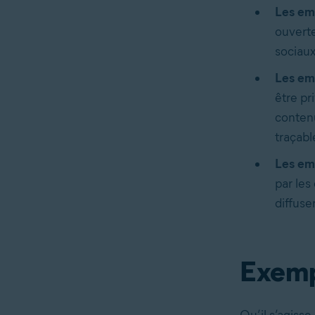
Les em
ouverte
sociaux
Les em
être pr
contenu
traçabl
Les em
par les
diffuse
Exemp
Qu’il s’agisse