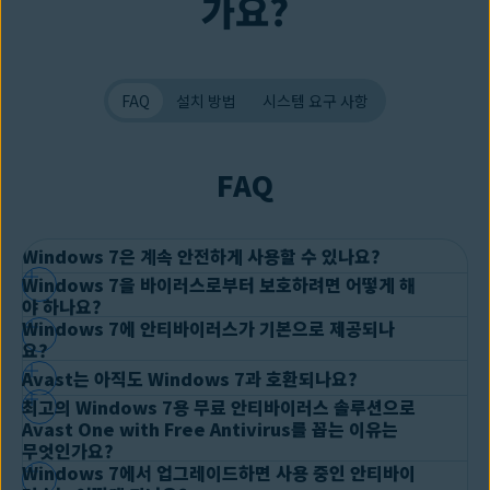
가요?
FAQ
설치 방법
시스템 요구 사항
FAQ
Windows 7은 계속 안전하게 사용할 수 있나요?
Windows 7을 바이러스로부터 보호하려면 어떻게 해
Microsoft에서 2020년 1월 14일 Windows 7 지원을 종료한 이후로
야 하나요?
Windows 7에 안티바이러스가 기본으로 제공되나
이 운영 체제를 계속 사용하는 사람은 Microsoft의 기술 지원 및 보안
컴퓨터 바이러스로부터 PC를 보호하는 동일한 방법인 강력한 안티바
요?
업데이트를 받을 수 없습니다. 그러나 Avast 솔루션과 같은 타사 보안
이러스를 사용하는 것입니다!
소프트웨어를 사용하면 Windows 7 PC를 보호할 수 있습니다.
Avast는 아직도 Windows 7과 호환되나요?
Windows 7에는 MSE(Microsoft Security Essentials)가 자동으로
그러나 PC 바이러스용으로 좋은 안티바이러스를 찾으신다면
최고의 Windows 7용 무료 안티바이러스 솔루션으로
포함되어 있습니다. 하지만 이후 Windows 버전에 있는
Windows
Windows 7용 Avast One with free Antivirus가 최고입니다.
Avast는 아직 Windows 7 운영 체제를 지원하므로 Windows 7용
Avast One with Free Antivirus를 꼽는 이유는
Defender
는 포함되어 있지 않습니다. Microsoft는 MSE 업데이트를
Avast의 강력한 Windows 7용
바이러스 검사기 및 제거 도구
는 컴퓨
무엇인가요?
Avast One with free Antivirus를 사용할 수 있습니다. 유료 보안과
중단하기 전에도 매우 기본적인 수준의 보안만 제공했습니다. 실질적
터에 있는 멀웨어를 찾아 제거할 뿐만 아니라 앞으로 PC가 다른
컴퓨
Windows 7에서 업그레이드하면 사용 중인 안티바이
무료 보안이 모두 호환되도록 계속해서 지원하겠습니다.
인 Windows 7 보안을 위해서는 강력하고 신뢰할 수 있는 타사 안티바