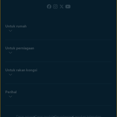
Untuk rumah
Untuk perniagaan
Untuk rakan kongsi
Perihal
Dasar privasi
Dasar produk
Perundangan
Laporkan kelemahan