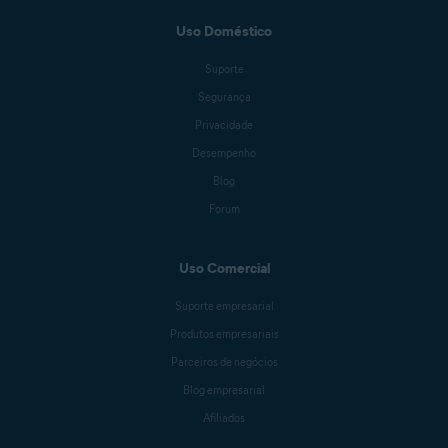
Uso Doméstico
Benjamin Gorman
Suporte
Segurança
Jessica Valasek Estenssoro
Privacidade
Desempenho
Blog
Melanie Weber
Forum
Uso Comercial
Crissy Joshua
Suporte empresarial
Produtos empresariais
Antoinette Cocorinos
Parceiros de negócios
Blog empresarial
Afiliados
Sandro Villinger