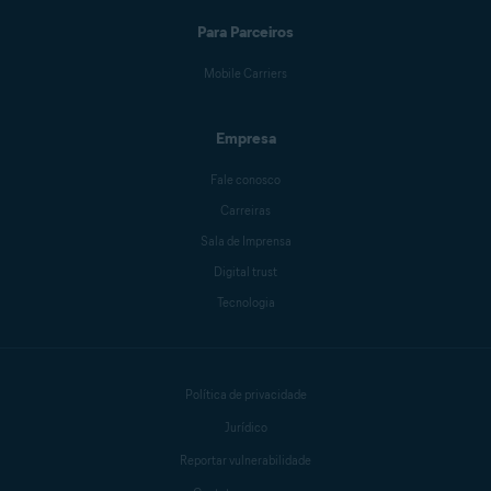
Para Parceiros
Mike Polacko
Mobile Carriers
Empresa
Sander van Hezik
Fale conosco
Carreiras
Sala de Imprensa
Carly Burdova
Digital trust
Tecnologia
Danielle Bodnar
Política de privacidade
Anthony Freda
Jurídico
Reportar vulnerabilidade