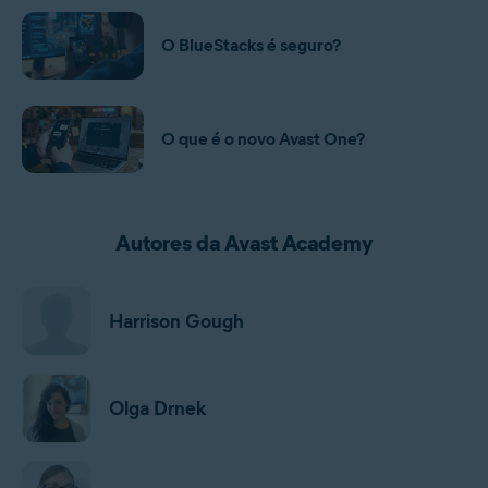
O BlueStacks é seguro?
O que é o novo Avast One?
Autores da Avast Academy
Harrison Gough
Olga Drnek