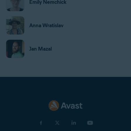
Emily Nemchick
Anna Wratislav
Jan Mazal
Gordon Daniell
Jeremy Coppock
Michelle Robins