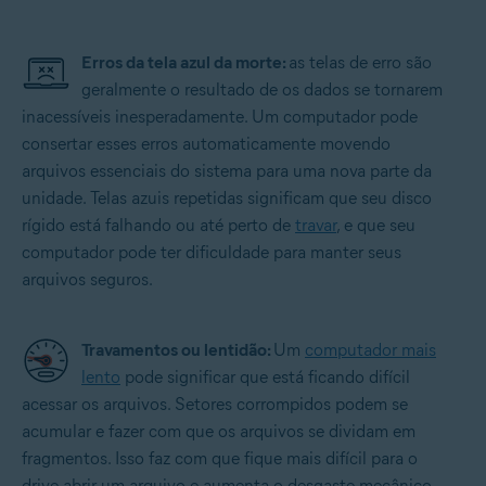
Erros da tela azul da morte:
as telas de erro são
geralmente o resultado de os dados se tornarem
inacessíveis inesperadamente. Um computador pode
consertar esses erros automaticamente movendo
arquivos essenciais do sistema para uma nova parte da
unidade. Telas azuis repetidas significam que seu disco
rígido está falhando ou até perto de
travar
, e que seu
computador pode ter dificuldade para manter seus
arquivos seguros.
Travamentos ou lentidão:
Um
computador mais
lento
pode significar que está ficando difícil
acessar os arquivos. Setores corrompidos podem se
acumular e fazer com que os arquivos se dividam em
fragmentos. Isso faz com que fique mais difícil para o
drive abrir um arquivo e aumenta o desgaste mecânico.