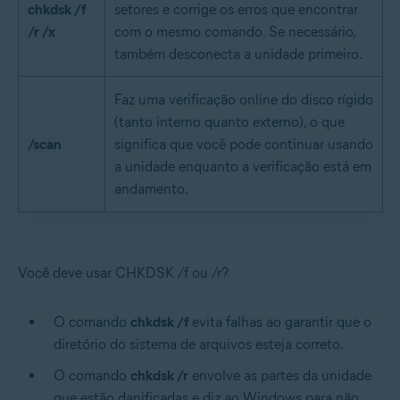
chkdsk /f
setores e corrige os erros que encontrar
/r /x
com o mesmo comando. Se necessário,
também desconecta a unidade primeiro.
Faz uma verificação online do disco rígido
(tanto interno quanto externo), o que
/scan
significa que você pode continuar usando
a unidade enquanto a verificação está em
andamento.
Você deve usar CHKDSK /f ou /r?
O comando
chkdsk /f
evita falhas ao garantir que o
diretório do sistema de arquivos esteja correto.
O comando
chkdsk /r
envolve as partes da unidade
que estão danificadas e diz ao Windows para não