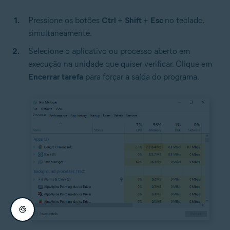
Pressione os botões
Ctrl
+
Shift
+
Esc
no teclado,
simultaneamente.
Selecione o aplicativo ou processo aberto em
execução na unidade que quiser verificar. Clique em
Encerrar tarefa
para forçar a saída do programa.