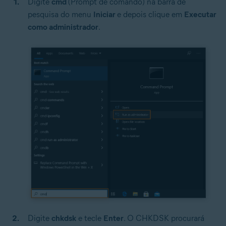
Digite
cmd
(Prompt de comando) na barra de
pesquisa do menu
Iniciar
e depois clique em
Executar
como administrador
.
Digite
chkdsk
e tecle
Enter
. O CHKDSK procurará