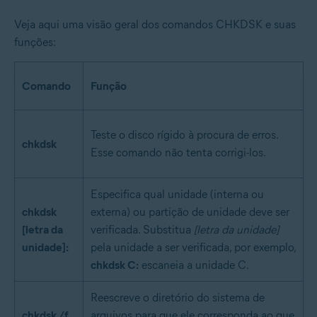
Veja aqui uma visão geral dos comandos CHKDSK e suas
funções:
Comando
Função
Teste o disco rígido à procura de erros.
chkdsk
Esse comando não tenta corrigi-los.
Especifica qual unidade (interna ou
chkdsk
externa) ou partição de unidade deve ser
[letra da
verificada. Substitua
[letra da unidade]
unidade]:
pela unidade a ser verificada, por exemplo,
chkdsk C:
escaneia a unidade C.
Reescreve o diretório do sistema de
chkdsk /f
arquivos para que ele corresponda ao que