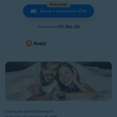
Teste grátis
Baixar o SecureLine VPN
Adquira para
PC
,
Mac
,
iOS
Escrito por Daniel Rosenbaum