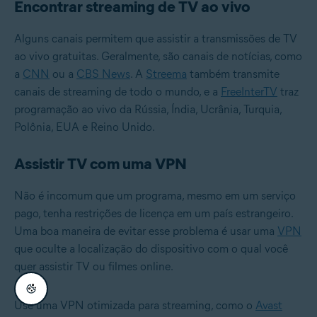
Encontrar streaming de TV ao vivo
Alguns canais permitem que assistir a transmissões de TV
ao vivo gratuitas. Geralmente, são canais de notícias, como
a
CNN
ou a
CBS News
. A
Streema
também transmite
canais de streaming de todo o mundo, e a
FreeInterTV
traz
programação ao vivo da Rússia, Índia, Ucrânia, Turquia,
Polônia, EUA e Reino Unido.
Assistir TV com uma VPN
Não é incomum que um programa, mesmo em um serviço
pago, tenha restrições de licença em um país estrangeiro.
Uma boa maneira de evitar esse problema é usar uma
VPN
que oculte a localização do dispositivo com o qual você
quer assistir TV ou filmes online.
Use uma VPN otimizada para streaming, como o
Avast