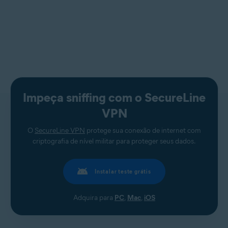
Impeça sniffing com o SecureLine
VPN
O
SecureLine VPN
protege sua conexão de internet com
criptografia de nível militar para proteger seus dados.
Instalar teste grátis
Adquira para
PC
,
Mac
,
iOS