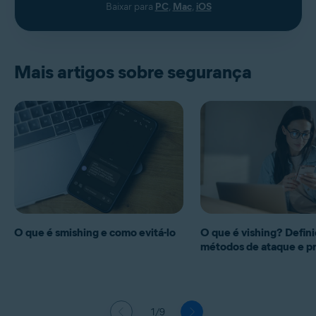
Baixar para
PC
,
Mac
,
iOS
Mais artigos sobre segurança
O que é smishing e como evitá-lo
O que é vishing? Defini
métodos de ataque e p
1/9