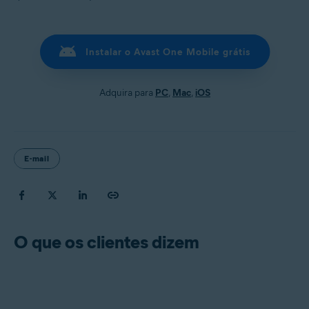
Instalar o Avast One Mobile grátis
Adquira para
PC
,
Mac
,
iOS
E-mail
O que os clientes dizem