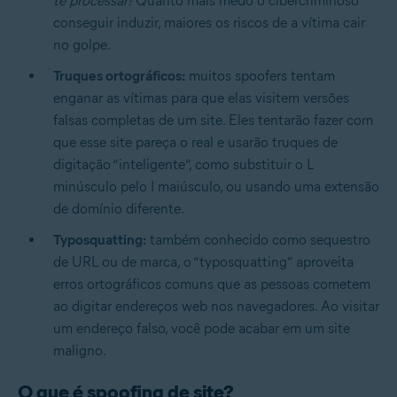
te processar!
Quanto mais medo o cibercriminoso
conseguir induzir, maiores os riscos de a vítima cair
no golpe.
Truques ortográficos:
muitos spoofers tentam
enganar as vítimas para que elas visitem versões
falsas completas de um site. Eles tentarão fazer com
que esse site pareça o real e usarão truques de
digitação “inteligente”, como substituir o L
minúsculo pelo I maiúsculo, ou usando uma extensão
de domínio diferente.
Typosquatting:
também conhecido como sequestro
de URL ou de marca, o “typosquatting” aproveita
erros ortográficos comuns que as pessoas cometem
ao digitar endereços web nos navegadores. Ao visitar
um endereço falso, você pode acabar em um site
maligno.
O que é spoofing de site?