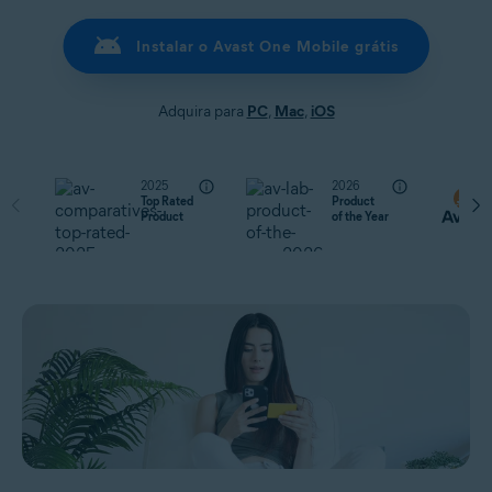
Instalar o Avast One Mobile grátis
Adquira para
PC
,
Mac
,
iOS
2025
2026
Top Rated
Product
Product
of the Year