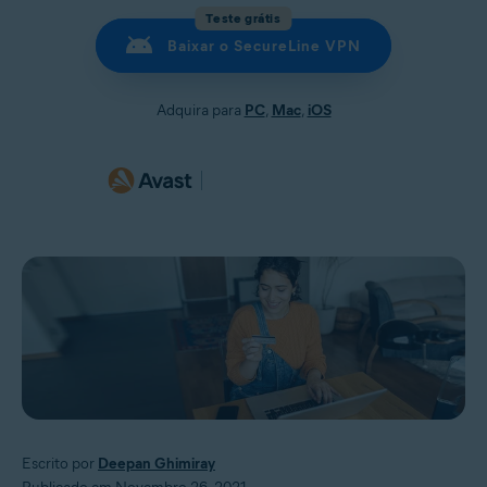
Teste grátis
Baixar o SecureLine VPN
Adquira para
PC
,
Mac
,
iOS
Escrito por
Deepan Ghimiray