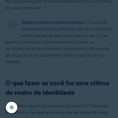
fez isso, pode significar que outra pessoa colocou as mãos
em suas credenciais.
Registros médicos desconhecidos.
O roubo de
identidade médica pode fazer com que o histórico
médico do ladrão seja adicionado ao seu. Fique
atento a misteriosos procedimentos de saúde ou
condições de saúde, e também fique atento a declarações
de seguro listando tratamentos médicos que você não
recebeu.
O que fazer se você for uma vítima
de roubo de identidade
Você notou alguns dos sinais de alerta acima? Não entre
em pânico — se você acha que pode ser vítima de roubo