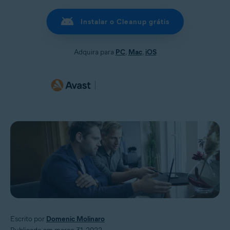
Instalar o Cleanup grátis
Adquira para
PC
,
Mac
,
iOS
Escrito por
Domenic Molinaro