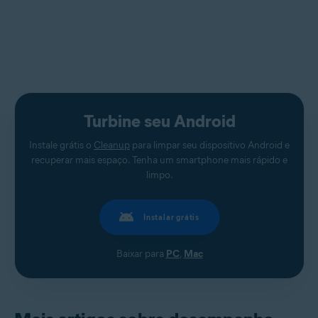
Turbine seu Android
Instale grátis o
Cleanup
para limpar seu dispositivo Android e
recuperar mais espaço. Tenha um smartphone mais rápido e
limpo.
Instalar grátis
Baixar para
PC
,
Mac