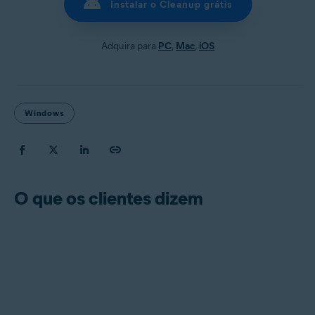
Instalar o Cleanup grátis
Adquira para
PC
,
Mac
,
iOS
Windows
O que os clientes dizem