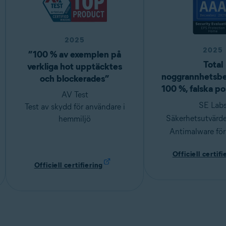
2025
2025
”100 % av exemplen på
Total
verkliga hot upptäcktes
noggrannhetsb
och blockerades”
100 %, falska po
AV Test
SE Lab
Test av skydd för användare i
Säkerhetsutvärde
hemmiljö
Antimalware fö
Officiell certifi
Officiell certifiering