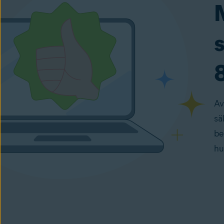
8
Av
sä
be
hu