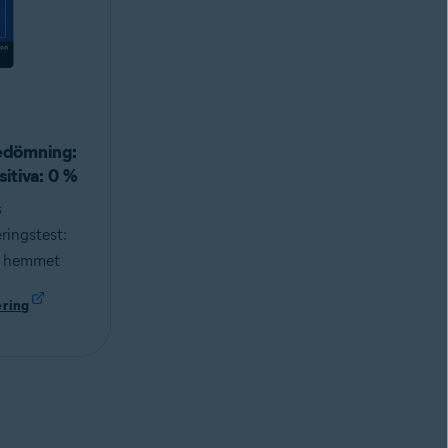
edömning:
sitiva: 0 %
s
ringstest:
r hemmet
ering