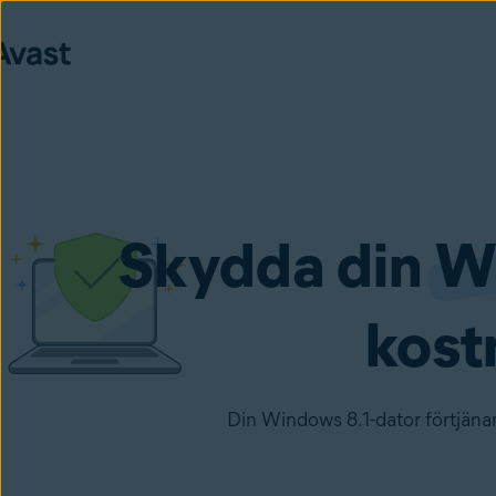
Skydda din
W
kost
Din Windows 8.1-dator förtjäna