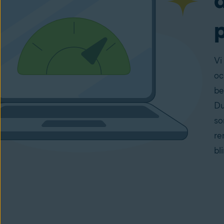
Vi
oc
be
Du
so
re
bl