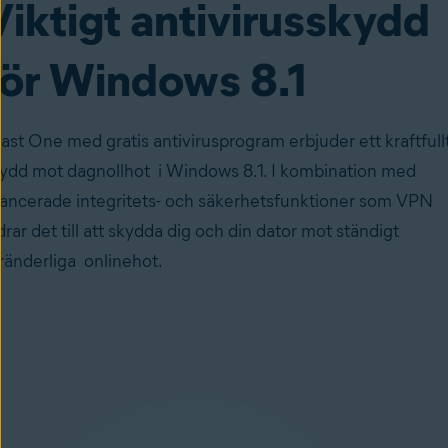
Viktigt antivirusskydd
för Windows 8.1
ast One med gratis antivirusprogram erbjuder ett kraftfull
kydd mot
dagnollhot
i Windows 8.1. I kombination med
ancerade integritets- och säkerhetsfunktioner som VPN
drar det till att skydda dig och din dator mot ständigt
ränderliga
onlinehot
.