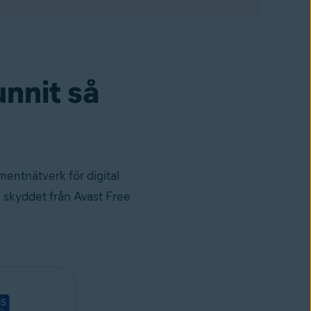
unnit så
mentnätverk för digital
a skyddet från Avast Free