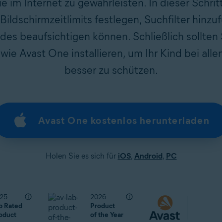
ie im Internet zu gewährleisten. In dieser Schrit
 Bildschirmzeitlimits festlegen, Suchfilter hinz
ndes beaufsichtigen können. Schließlich sollte
wie Avast One installieren, um Ihr Kind bei al
besser zu schützen.
Avast One kostenlos herunterladen
Holen Sie es sich für
iOS
,
Android
,
PC
25
2026
p Rated
Product
oduct
of the Year