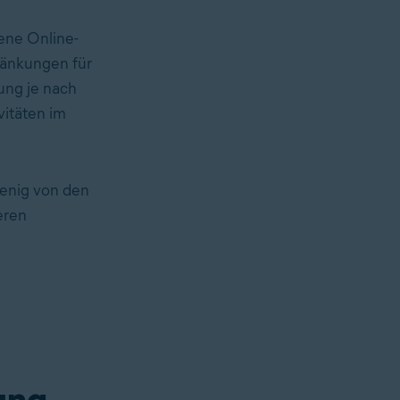
ene Online-
änkungen für
ung je nach
vitäten im
wenig von den
eren
ung