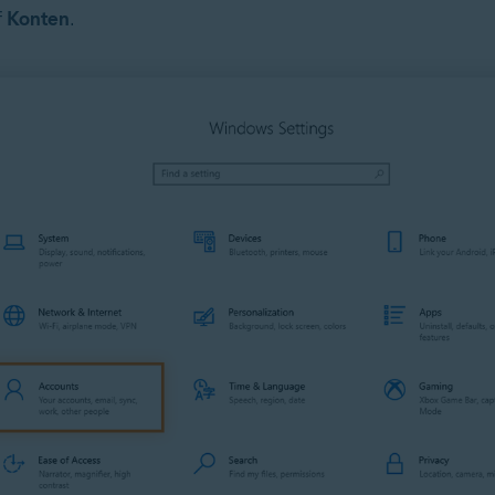
f
Konten
.