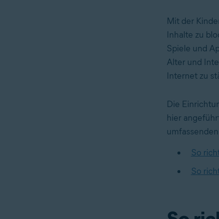
Mit der Kinde
Inhalte zu bl
Spiele und Ap
Alter und Int
Internet zu st
Die Einrichtu
hier angeführ
umfassenden 
So rich
So rich
So ric