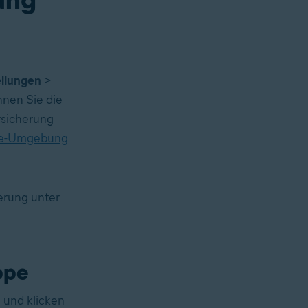
ellungen
>
nnen Sie die
rsicherung
ine-Umgebung
herung unter
ppe
n
und klicken