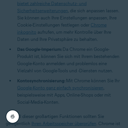
bietet zahlreiche Datenschutz- und
Sicherheitserweiterungen
, die sich anpassen lassen.
Sie können auch Ihre Einstellungen anpassen, Ihre
Cookie-Einstellungen festlegen oder
Chrome
inkognito
aufrufen, um mehr Kontrolle über Ihre
Daten und Ihre Privatsphäre zu behalten.
Das Google-Imperium:
Da Chrome ein Google-
Produkt ist, können Sie sich mit Ihrem bestehenden
Google-Konto anmelden und problemlos eine
Vielzahl von Google-Tools und -Diensten nutzen.
Kontosynchronisierung:
Mit Chrome können Sie Ihr
Google-Konto ganz einfach synchronisieren
,
beispielsweise mit Apps, Online-Shops oder mit
Social-Media-Konten.
Trotz all dieser großartigen Funktionen sollten Sie
gelegentlich
Ihren Arbeitsspeicher überprüfen
. Chrome ist