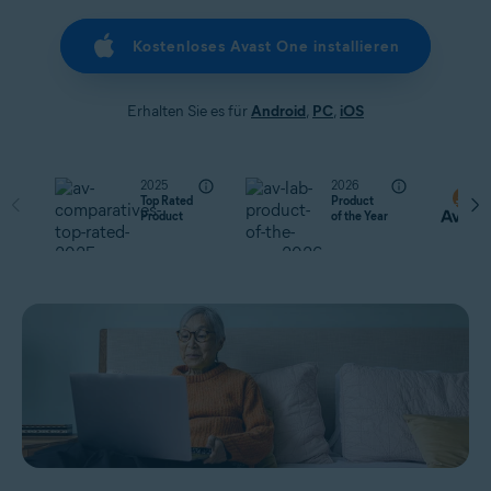
Kostenloses Avast One installieren
Erhalten Sie es für
Android
,
PC
,
iOS
2025
2026
Top Rated
Product
Product
of the Year