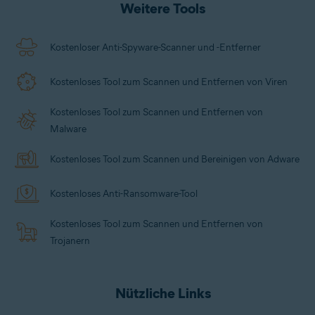
Weitere Tools
Beachten Sie, dass die
Windows-Sicherheit
möglicherweise nicht ausreicht, um Sie vor allen
Malware-Stämmen zu schützen
. Eine umfassende
Kostenloser Anti-Spyware-Scanner und -Entferner
Cybersicherheitslösung wie
Avast One
schützt Sie
vor aufkommenden Malware-Bedrohungen sowie
Kostenloses Tool zum Scannen und Entfernen von Viren
vor
Phishing-Angriffen
und
Datenlecks
. Außerdem
enthält Avast One ein optionales
VPN
und weitere
Kostenloses Tool zum Scannen und Entfernen von
hochmoderne Privatsphäre-Tools.
Malware
Kostenloses Tool zum Scannen und Bereinigen von Adware
Kostenloses Anti-Ransomware-Tool
Kostenloses Tool zum Scannen und Entfernen von
Trojanern
Nützliche Links