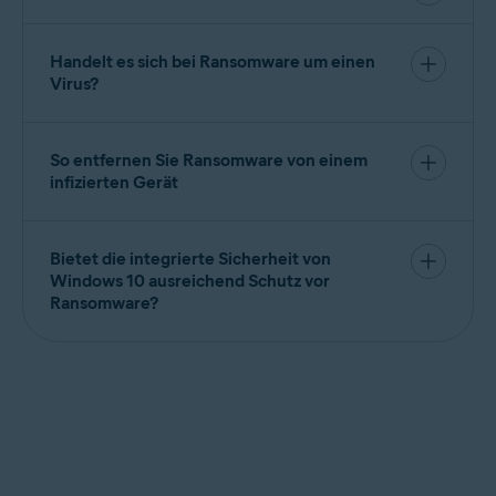
Ransomware
und andere Malware lassen sich am
besten vermeiden, indem man ein leistungsstarkes
Antivirus-Tool nutzt und sichere Online-
Handelt es sich bei Ransomware um einen
Gewohnheiten pflegt. Dazu gehört es
Virus?
beispielsweise, nicht auf verdächtige Links zu
Rein technisch gesehen, nein. Ein Virus
klicken oder unbekannte Dateien herunterzuladen.
reproduziert sich während
Ransomware Ihre
Dateien verschlüsselt und sie als Geisel hält
.
So entfernen Sie Ransomware von einem
Ransomware ist eine Form von
Malware
– ein
infizierten Gerät
Oberbegriff, der alle Arten von Bedrohungen,
Selbst wenn alle Ihre Dateien verschlüsselt sind,
einschließlich Ransomware und Viren, einschließt.
können Sie bestimmte Ransomware-Stämme
mithilfe eines umfassenden Anti-Ransomware-Tools
Bietet die integrierte Sicherheit von
wie
Avast One
von Ihrem PC, Mac, Android-Gerät
Windows 10 ausreichend Schutz vor
oder iPhone entfernen. Im Internet erhalten Sie
Ransomware?
auch
kostenlose Ransomware-
Sowohl Windows 10 als auch Windows 11 verfügen
Entschlüsselungstools
. Und lassen Sie sich nicht
über integrierte Funktionen zum Schutz vor
von den Behauptungen der Hacker abschrecken,
Ransomware. So aktivieren Sie den Ransomware-
diese Entschlüsselungstools würden Ihre Dateien
Schutz von Windows: Sie finden den
Ransomware-
löschen. Das ist nur ein Trick, die Sie dazu bringen
Schutz
in der App
Windows-Sicherheit
auf der
soll, das Lösegeld zu zahlen.
Registerkarte
Viren- & Bedrohungsschutz
.
Aktivieren Sie dort die Option
Überwachter
Ordnerzugriff
.