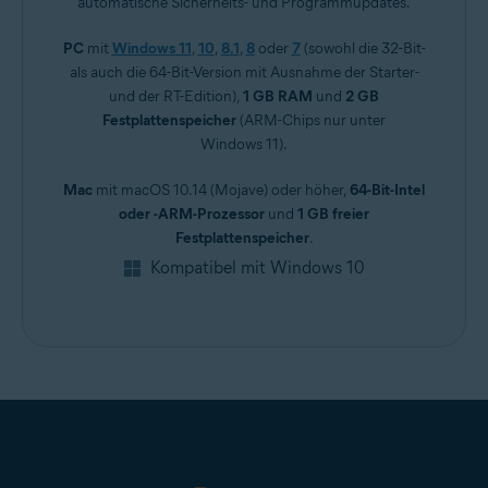
automatische Sicherheits- und Programmupdates.
PC
mit
Windows 11
,
10
,
8.1
,
8
oder
7
(sowohl die 32-Bit-
als auch die 64-Bit-Version mit Ausnahme der Starter-
und der RT-Edition),
1 GB RAM
und
2 GB
Festplattenspeicher
(ARM-Chips nur unter
Windows 11).
Mac
mit macOS 10.14 (Mojave) oder höher,
64-Bit-Intel
oder -ARM-Prozessor
und
1 GB freier
Festplattenspeicher
.
Kompatibel mit Windows 10