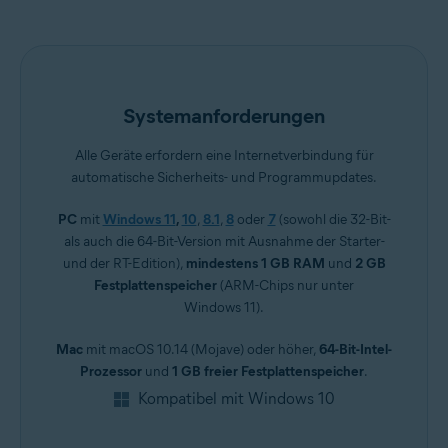
Systemanforderungen
Alle Geräte erfordern eine Internetverbindung für
automatische Sicherheits- und Programmupdates.
PC
mit
Windows 11
,
10
,
8.1
,
8
oder
7
(sowohl die 32-Bit-
als auch die 64-Bit-Version mit Ausnahme der Starter-
und der RT-Edition),
mindestens 1 GB RAM
und
2 GB
Festplattenspeicher
(ARM-Chips nur unter
Windows 11).
Mac
mit macOS 10.14 (Mojave) oder höher,
64-Bit-Intel-
Prozessor
und
1 GB freier Festplattenspeicher
.
Kompatibel mit Windows 10