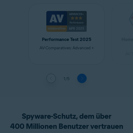
Home 
Performance Test 2025
AV-Comparatives: Advanced +
AV T
1/5
Spyware-Schutz, dem über
400 Millionen Benutzer vertrauen