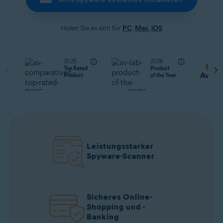
Holen Sie es sich für
PC
,
Mac
,
iOS
2025
2026
Top Rated
Product
Product
of the Year
Leistungsstarker
Spyware-Scanner
Sicheres Online-
Shopping und -
Banking