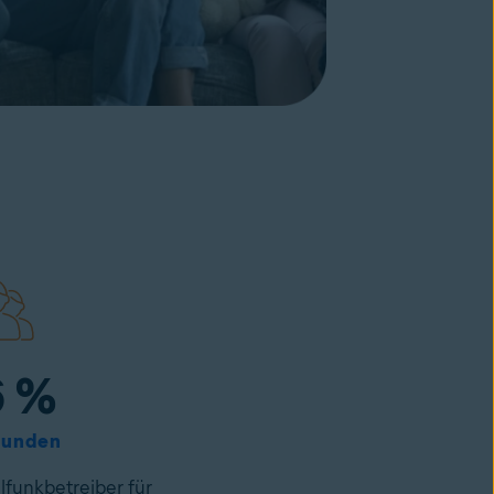
 %
Kunden
lfunkbetreiber für