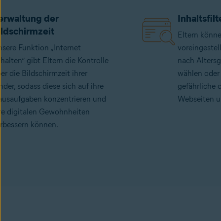
erwaltung der
Inhaltsfilt
ildschirmzeit
Eltern könne
sere Funktion „Internet
voreingestell
halten“ gibt Eltern die Kontrolle
nach Altersg
er die Bildschirmzeit ihrer
wählen oder
nder, sodass diese sich auf ihre
gefährliche 
usaufgaben konzentrieren und
Webseiten u
re digitalen Gewohnheiten
rbessern können.