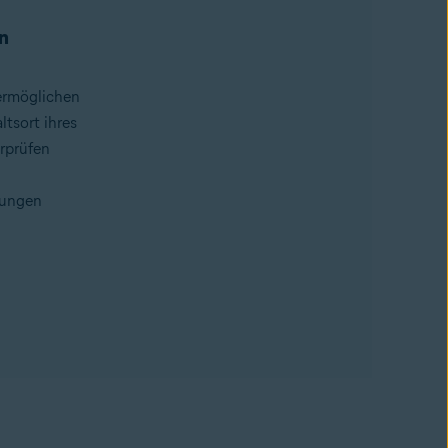
n
ermöglichen
ltsort ihres
erprüfen
gungen