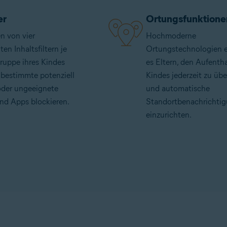
er
Ortungsfunktione
n von vier
Hochmoderne
ten Inhaltsfiltern je
Ortungstechnologien 
ruppe ihres Kindes
es Eltern, den Aufentha
 bestimmte potenziell
Kindes jederzeit zu üb
oder ungeeignete
und automatische
nd Apps blockieren.
Standortbenachrichti
einzurichten.