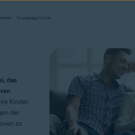
rbeiter
Knowledge-Center
i, das
eren
hre Kinder
gen der
ionen zu