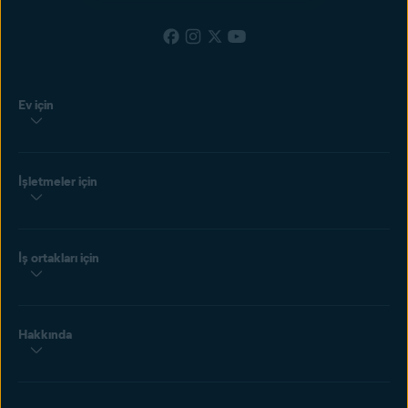
Ev için
İşletmeler için
İş ortakları için
Hakkında