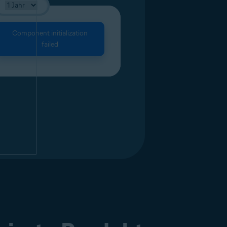
Component initialization
failed