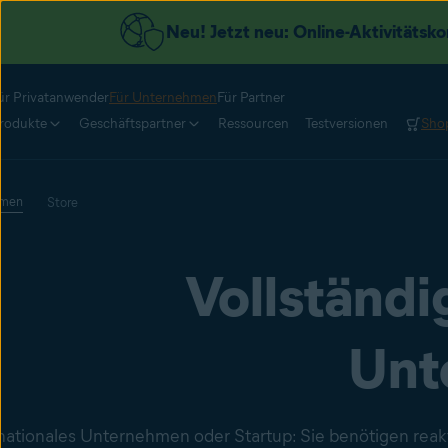
Neu! Jetzt neu: Online-Aktivitätsko
ür Privatanwender
Für Unternehmen
Für Partner
rodukte
Geschäftspartner
Ressourcen
Testversionen
Sho
hmen
Store
Vollständi
Unt
nationales Unternehmen oder Startup: Sie benötigen reak