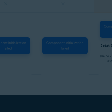
Compo
nt initialization
Component initialization
Jetzt 
failed
failed
(Keine Z
Test