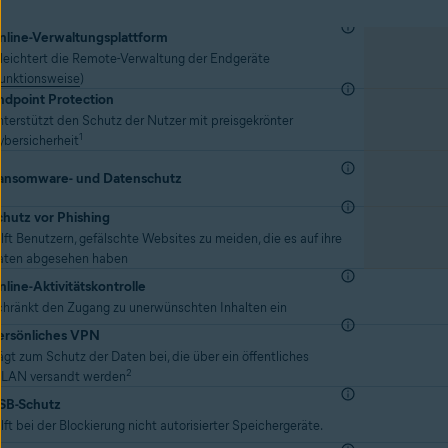
nline-Verwaltungsplattform
leichtert die Remote-Verwaltung der Endgeräte
unktionsweise
)
ndpoint Protection
terstützt den Schutz der Nutzer mit preisgekrönter
1
ybersicherheit
ansomware- und Datenschutz
chutz vor Phishing
lft Benutzern, gefälschte Websites zu meiden, die es auf ihre
aten abgesehen haben
nline-Aktivitätskontrolle
chränkt den Zugang zu unerwünschten Inhalten ein
ersönliches VPN
ägt zum Schutz der Daten bei, die über ein öffentliches
2
LAN versandt werden
SB-Schutz
lft bei der Blockierung nicht autorisierter Speichergeräte.