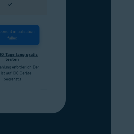
nent initialization
failed
30 Tage lang gratis
testen
ahlung erforderlich. Der
 ist auf 100 Geräte
begrenzt.)