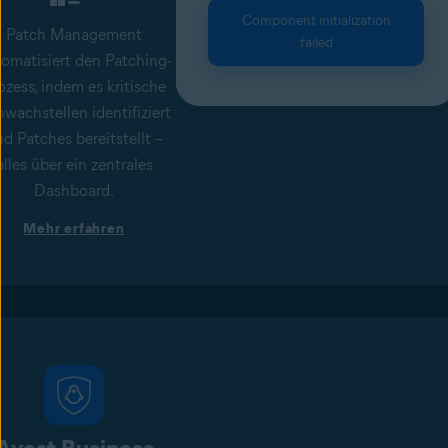
Component initialization
Patch Management
failed
omatisiert den Patching-
ozess, indem es kritische
wachstellen identifiziert
d Patches bereitstellt –
alles über ein zentrales
Dashboard.
Mehr erfahren