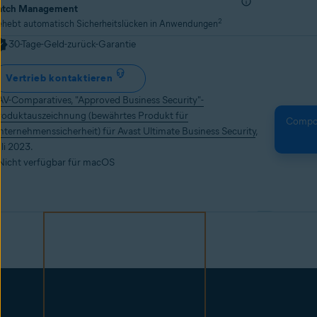
atch Management
2
ehebt automatisch Sicherheitslücken in Anwendungen
30-Tage-Geld-zurück-Garantie
Vertrieb kontaktieren
AV-Comparatives, "Approved Business Security"-
roduktauszeichnung (bewährtes Produkt für
Compone
nternehmenssicherheit) für Avast Ultimate Business Security
,
li 2023.
 Nicht verfügbar für macOS