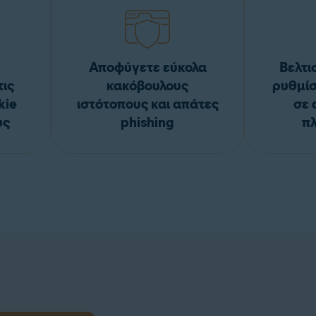
Αποφύγετε εύκολα
Βελτι
τις
κακόβουλους
ρυθμίσ
kie
ιστότοπους και απάτες
σε 
υς
phishing
π
ταση προγράμματος περιήγησης που προσφέρουμε και πε
ά