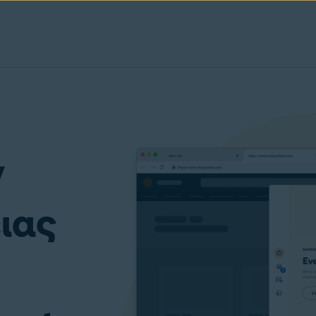
ν
ιας