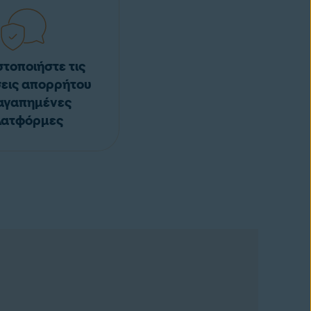
στοποιήστε τις
εις απορρήτου
αγαπημένες
λατφόρμες
ριηγηθείτε με
Δωρεάν προσθήκη στο
Chrome