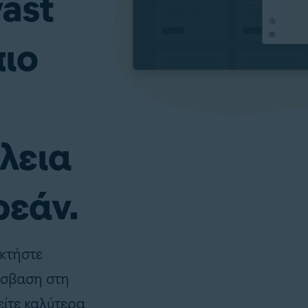
ast
πιο
λεια
ρεάν.
οκτήστε
ρόσβαση στη
είτε καλύτερα