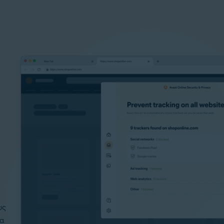
υς
να