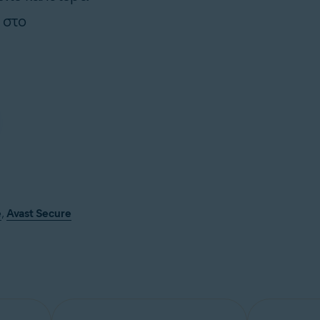
 στο
e
,
Avast Secure