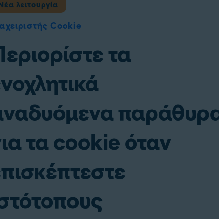
Νέα λειτουργία
αχειριστής Cookie
Περιορίστε τα
ενοχλητικά
αναδυόμενα παράθυρ
για τα cookie όταν
επισκέπτεστε
ιστότοπους