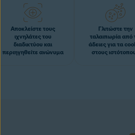
Αποκλείστε τους
Γλιτώστε την
ιχνηλάτες του
ταλαιπωρία από 
διαδικτύου και
άδειες για τα coo
περιηγηθείτε ανώνυμα
στους ιστότοπο
Avast Online Security &
Κατεβάστε την επέκ
Privacy
μεγαλύτερη σιγουρι