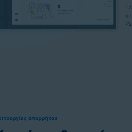
Γλ
φο
Co
ειτουργίες απορρήτου