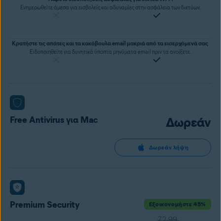
Ενημερωθείτε άμεσα για εισβολείς και αδυναμίες στην ασφάλεια των δικτύων.
Κρατήστε τις απάτες και τα κακόβουλα email μακριά από τα εισερχόμενά σας
Ειδοποιηθείτε για δυνητικά ύποπτα μηνύματα email πριν τα ανοίξετε.
Free Antivirus για Mac
Δωρεάν
Δωρεάν λήψη
Premium Security
Εξοικονομήστε 45%
72,99