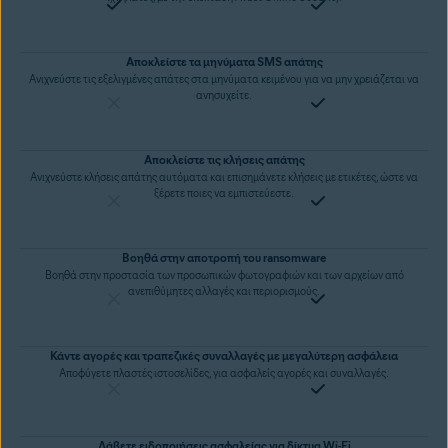
Αποκλείστε τα μηνύματα SMS απάτης
Ανιχνεύστε τις εξελιγμένες απάτες στα μηνύματα κειμένου για να μην χρειάζεται να
ανησυχείτε.
Αποκλείστε τις κλήσεις απάτης
Ανιχνεύστε κλήσεις απάτης αυτόματα και επισημάνετε κλήσεις με ετικέτες, ώστε να
ξέρετε ποιες να εμπιστεύεστε.
Βοηθά στην αποτροπή του ransomware
Βοηθά στην προστασία των προσωπικών φωτογραφιών και των αρχείων από
ανεπιθύμητες αλλαγές και περιορισμούς.
Κάντε αγορές και τραπεζικές συναλλαγές με μεγαλύτερη ασφάλεια
Αποφύγετε πλαστές ιστοσελίδες, για ασφαλείς αγορές και συναλλαγές.
Λάβετε ειδοποιήσεις ασφαλείας για δίκτυα Wi-Fi