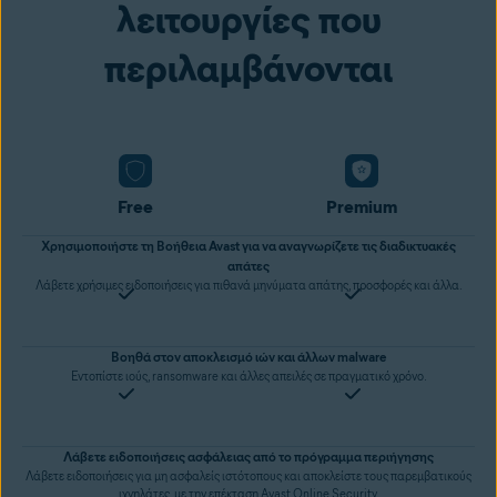
λειτουργίες που
περιλαμβάνονται
Free
Premium
Χρησιμοποιήστε τη Βοήθεια Avast για να αναγνωρίζετε τις διαδικτυακές
απάτες
Λάβετε χρήσιμες ειδοποιήσεις για πιθανά μηνύματα απάτης, προσφορές και άλλα.
Βοηθά στον αποκλεισμό ιών και άλλων malware
Εντοπίστε ιούς, ransomware και άλλες απειλές σε πραγματικό χρόνο.
Λάβετε ειδοποιήσεις ασφάλειας από το πρόγραμμα περιήγησης
Λάβετε ειδοποιήσεις για μη ασφαλείς ιστότοπους και αποκλείστε τους παρεμβατικούς
ιχνηλάτες, με την επέκταση Avast Online Security.