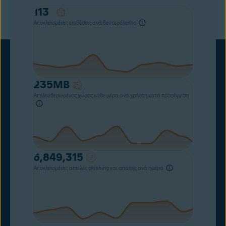
113
Αποκλεισμένες επιθέσεις ανά δευτερόλεπτο
235
MB
Απελευθερωμένος χώρος κάθε μέρα ανά χρήστη κατά προσέγγιση
6,849,315
Αποκλεισμένες απειλές phishing και απάτης ανά ημέρα