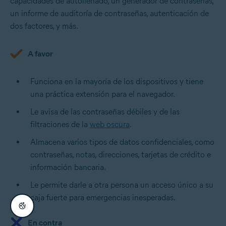
capacidades de autollenado, un generador de contraseñas,
un informe de auditoría de contraseñas, autenticación de
dos factores, y más.
A favor
Funciona en la mayoría de los dispositivos y tiene
una práctica extensión para el navegador.
Le avisa de las contraseñas débiles y de las
filtraciones de la
web oscura
.
Almacena varios tipos de datos confidenciales, como
contraseñas, notas, direcciones, tarjetas de crédito e
información bancaria.
Le permite darle a otra persona un acceso único a su
caja fuerte para emergencias inesperadas.
En contra