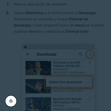
Abra su aplicación de podcasts.
Vaya a
Biblioteca
y, a continuación, a
Descargas
.
Seleccione un episodio y toque
Eliminar de
descargas
o bien toque el icono de
menú
en la parte
superior derecha y seleccione
Eliminar todo
.