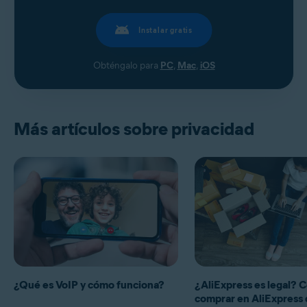
Instalar gratis
Obténgalo para
PC
,
Mac
,
iOS
Más artículos sobre privacidad
¿Qué es VoIP y cómo funciona?
¿AliExpress es legal?
comprar en AliExpress