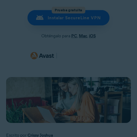
Prueba gratuita
Instalar SecureLine VPN
Obténgalo para
PC
,
Mac
,
iOS
Escrito por
Crissy Joshua