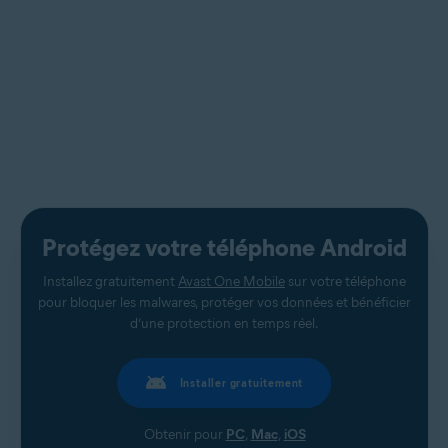
Protégez votre téléphone Android
Installez gratuitement
Avast One Mobile
sur votre téléphone
pour bloquer les malwares, protéger vos données et bénéficier
d’une protection en temps réel.
Installer gratuitement
Obtenir pour
PC
,
Mac
,
iOS