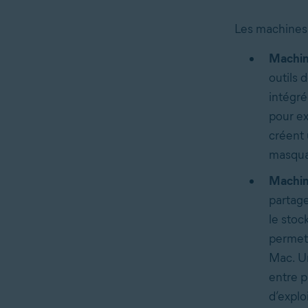
Les machines 
Machine
outils 
intégré
pour ex
créent
masquan
Machine
partage
le sto
permet
Mac. Un
entre 
d’explo