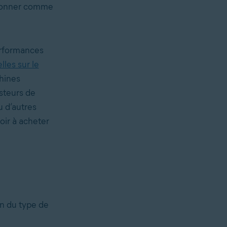
tionner comme
performances
lles sur le
chines
steurs de
u d’autres
oir à acheter
on du type de