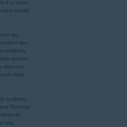
té d’un autre
nateur simulé
comme des
 stockent des
s matériels
elles doivent
e, dans une
 est utilisé
 de systèmes
nateur Windows
indows de
er une