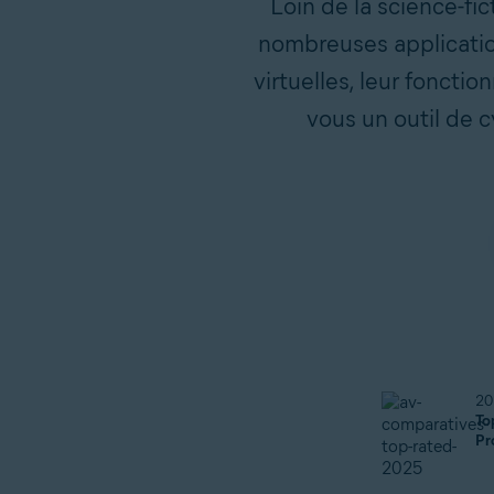
Loin de la science-fic
nombreuses application
virtuelles, leur foncti
vous un outil de c
20
To
Pr