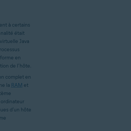
nt à certains
nalité était
irtuelle Java
processus
eforme en
tion de l’hôte.
ion complet en
me la
RAM
et
stème
ordinateur
ques d’un hôte
ème