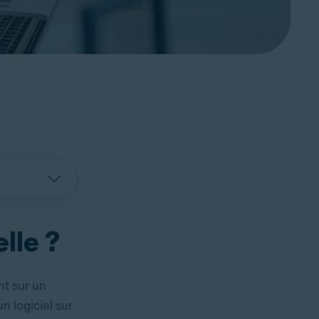
lle ?
nt sur un
n logiciel sur