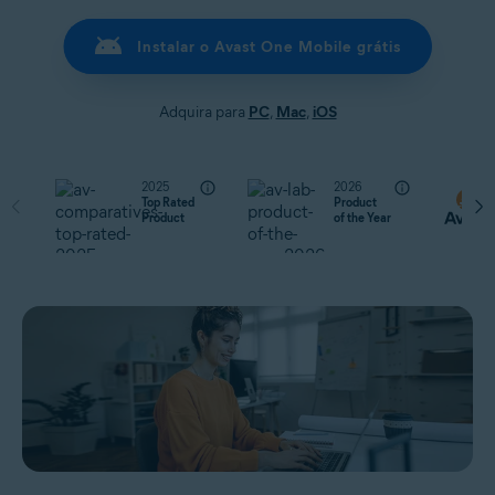
Instalar o Avast One Mobile grátis
Adquira para
PC
,
Mac
,
iOS
2025
2026
Top Rated
Product
Product
of the Year