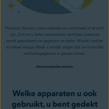
Premium Security scant websites en controleert of ze echt
zijn. Zo kunt u beter nepwebsites vermijden waarmee
wordt geprobeerd uw gegevens te stelen. Winkel, bankier
en betaal veiliger. Maak u minder zorgen dat uw financiële
verificatiegegevens in gevaar komen.
Hoe nepwebsites werken
Hoe nepwebsites werken
Gespoofte websites zijn een veelgebruikt middel van
cybercriminelen om uw informatie en persoonlijke
gegevens te bemachtigen. Een
gespoofte website
lijkt
sterk op de legitieme versie, maar is nep en ontworpen om
Welke apparaten u ook
informatie zoals uw wachtwoorden en andere persoonlijke
gegevens te stelen. Premium Security waarschuwt u voor
gebruikt, u bent gedekt
onveilige websites voordat deze worden geladen. Zo kunt