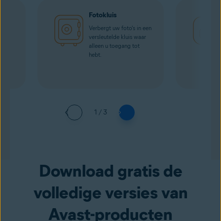
Fotokluis
n
Verbergt uw foto's in een
versleutelde kluis waar
alleen u toegang tot
hebt.
1 / 3
Download gratis de
volledige versies van
Avast-producten