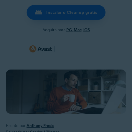
Instalar o Cleanup grátis
Adquira para
PC
,
Mac
,
iOS
Escrito por
Anthony Freda