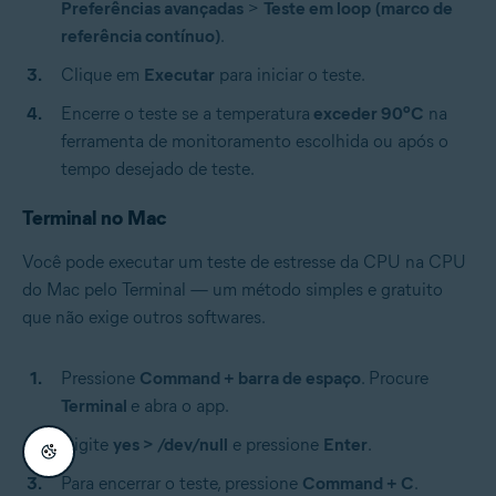
Preferências avançadas
>
Teste em loop
(marco de
referência contínuo)
.
Clique em
Executar
para iniciar o teste.
Encerre o teste se a temperatura
exceder 90ºC
na
ferramenta de monitoramento escolhida ou após o
tempo desejado de teste.
Terminal no Mac
Você pode executar um teste de estresse da CPU na CPU
do Mac pelo Terminal — um método simples e gratuito
que não exige outros softwares.
Pressione
Command + barra de espaço
. Procure
Terminal
e abra o app.
Digite
yes > /dev/null
e pressione
Enter
.
Para encerrar o teste, pressione
Command + C
.