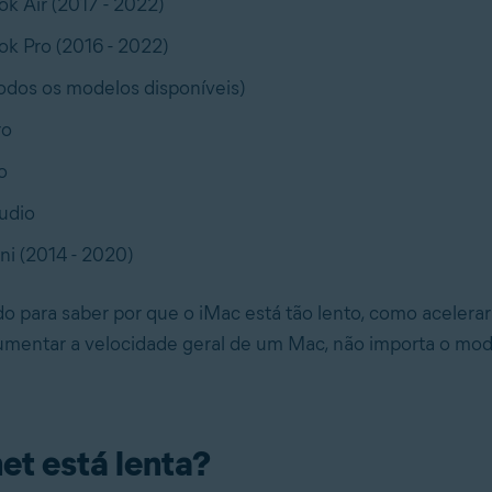
k Air (2017 - 2022)
k Pro (2016 - 2022)
odos os modelos disponíveis)
ro
o
udio
i (2014 - 2020)
o para saber por que o iMac está tão lento, como aceler
umentar a velocidade geral de um Mac, não importa o mo
net está lenta?