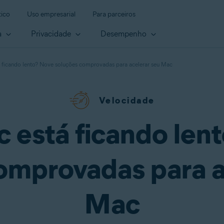
ico
Uso empresarial
Para parceiros
a
Privacidade
Desempenho
 ficando lento? Nove soluções comprovadas para acelerar seu Mac
Velocidade
 está ficando len
omprovadas para a
Mac