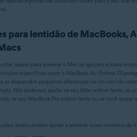
são apenas algumas das possíveis razões para o seu Mac es
al.
s para lentidão de MacBooks, A
iMacs
critas abaixo para acelerar o Mac se aplicam a todos esses 
truções específicas usem o MacBook Air (Retina, 13 pole
, as etapas têm pequenas diferenças (se houver) de com
mplo. Nós podemos ajudar se seu iMac estiver lento, se 
juste, se seu MacBook Pro estiver lento ou se você quiser 
.
ruções abaixo podem ajudar a acelerar esses modelos de 