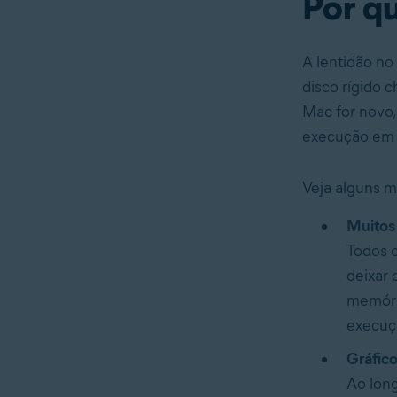
Por q
A lentidão no
disco rígido 
Mac for novo,
execução em 
Veja alguns m
Muitos
Todos 
deixar 
memóri
execuçã
Gráfico
Ao long