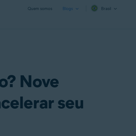
Quem somos
Blogs
Brasil
to? Nove
celerar seu