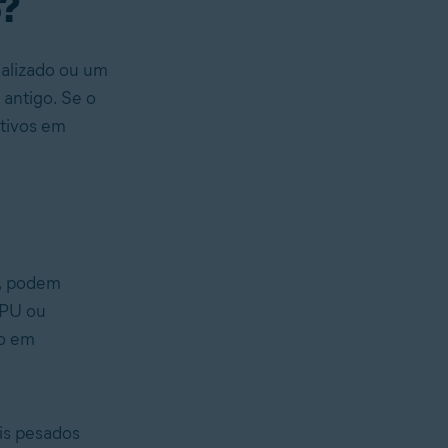
o?
ualizado ou um
 antigo. Se o
ativos em
o, podem
CPU ou
so em
ais pesados