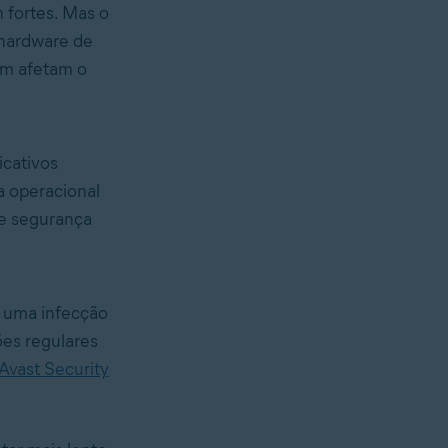
 fortes. Mas o
 hardware de
ém afetam o
icativos
a operacional
de segurança
e uma infecção
ões regulares
Avast Security