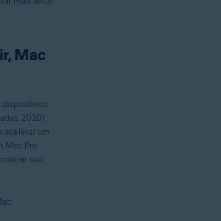
tar mais lento
ir, Mac
dispositivos.
gadas, 2020)
o acelerar um
um Mac Pro
acelerar seu
Mac: