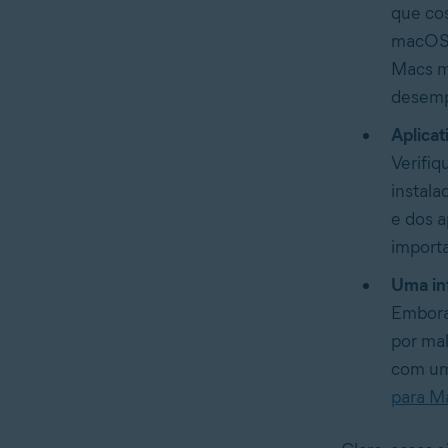
que cos
macOS a
Macs m
desemp
Aplica
Verifiq
instala
e dos a
import
Uma in
Embora
por mal
com um
para M