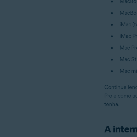
MacBoo
MacBoo
iMac (t
iMac P
Mac Pr
Mac St
Mac min
Continue lend
Pro e como a
tenha.
A inter