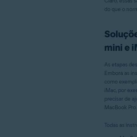
Claro, essas 
do que o norm
Soluçõe
mini e 
As etapas des
Embora as ins
como exemplo
iMac, por exe
precisar de a
MacBook Pro
Todas as inst