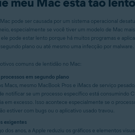
ue meu Mac está tão lent
 Mac pode ser causada por um sistema operacional desat
cheio, especialmente se você tiver um modelo de Mac mais
 ele pode estar lento porque há muitos programas e aplic
segundo plano ou até mesmo uma infecção por malware.
otivos comuns de lentidão no Mac:
 processos em segundo plano
os Macs, mesmo MacBook Pros e iMacs de serviço pesad
de notificar se um processo específico está consumindo 
a em excesso. Isso acontece especialmente se o proces
o estiver com bugs ou o aplicativo usado travou.
s exigentes
o dos anos, a Apple reduziu os gráficos e elementos visu