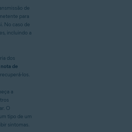
ransmissão de
emetente para
i. No caso de
, incluindo a
ia dos
 nota de
recuperá-los.
meça a
tros
ar. O
 um tipo de um
bir sintomas.