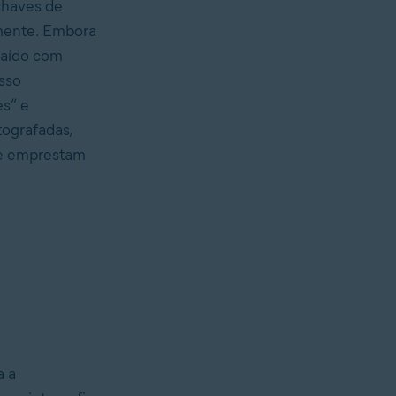
chaves de
amente. Embora
traído com
sso
es” e
tografadas,
te emprestam
a a