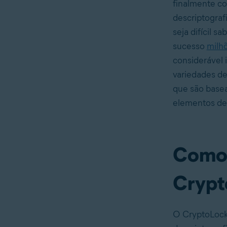
finalmente c
descriptograf
seja difícil s
sucesso
milhõ
considerável 
variedades de
que são base
elementos de
Como 
Crypt
O CryptoLoc