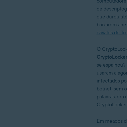
computadores
de descriptog
que durou até
baixarem anex
cavalos de Tro
O CryptoLock
CryptoLocker
se espalhou? 
usaram a ago
infectados p
botnet, sem o
palavras, era
CryptoLocker
Em meados de