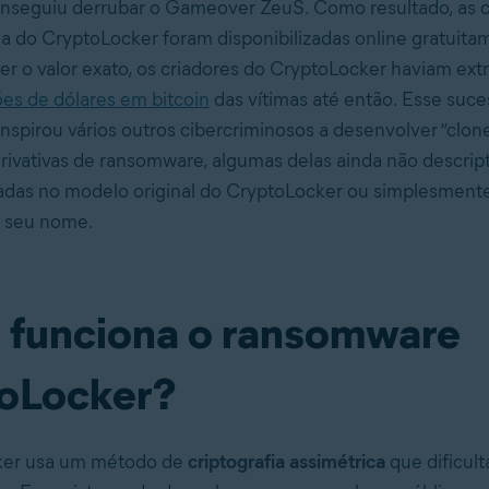
onseguiu derrubar o Gameover ZeuS. Como resultado, as 
ia do CryptoLocker foram disponibilizadas online gratuit
aber o valor exato, os criadores do CryptoLocker haviam ex
es de dólares em bitcoin
das vítimas até então. Esse suce
inspirou vários outros cibercriminosos a desenvolver “clon
rivativas de ransomware, algumas delas ainda não descrip
adas no modelo original do CryptoLocker ou simplesmen
 seu nome.
funciona o ransomware
oLocker?
ker usa um método de
criptografia assimétrica
que dificult