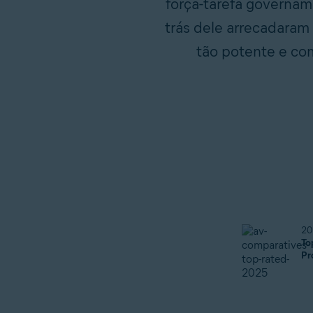
força-tarefa govername
trás dele arrecadaram
tão potente e co
20
To
Pr