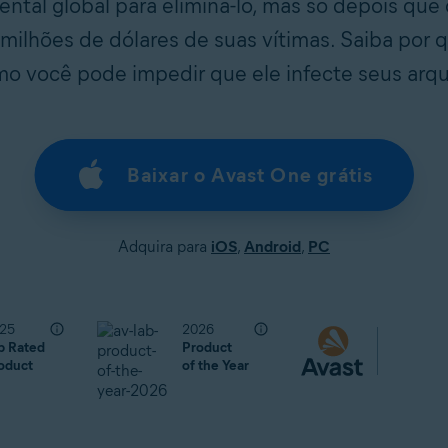
ntal global para eliminá-lo, mas só depois que
 milhões de dólares de suas vítimas. Saiba por 
mo você pode impedir que ele infecte seus arqu
Baixar o Avast One grátis
Adquira para
iOS
,
Android
,
PC
25
2026
p Rated
Product
oduct
of the Year