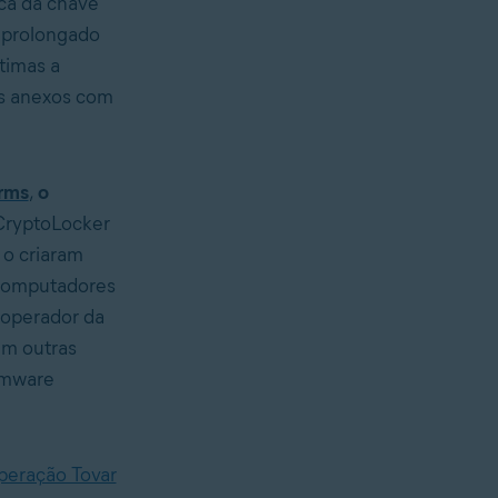
ca da chave
 prolongado
timas a
es anexos com
orms
,
o
CryptoLocker
 o criaram
computadores
 operador da
Em outras
omware
eração Tovar