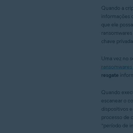
Quando a crip
informações c
que ele possa
ransomwares 
chave privada
Uma vez no s
ransomwares
resgate
inform
Quando execut
escanear o co
dispositivos 
processo de c
“período de i