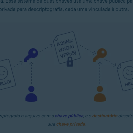
ia. Esse sistema de duas chaves usa uma chave pública par
rivada para descriptografia, cada uma vinculada à outra.
iptografa o arquivo com a
chave pública
e o
destinatário
descri
,
sua
chave privada
.