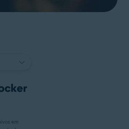
ocker
uivos em