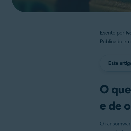
Escrito por
Iv
Publicado em 
Este arti
O que
e de 
O ransomware