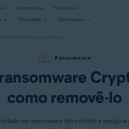
ico
Uso empresarial
Para parceiros
a
Privacidade
Desempenho
nsomware CryptoLocker e como removê-lo
Ransomware
 ransomware Cryp
como removê-lo
iedade de ransomware tão potente e perigosa 