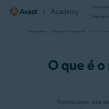
Uso domést
Academy
Seguranç
Avast Academy
Segurança
Ransomware
O que é o ra
O que é o
CryptoLocker: uma var