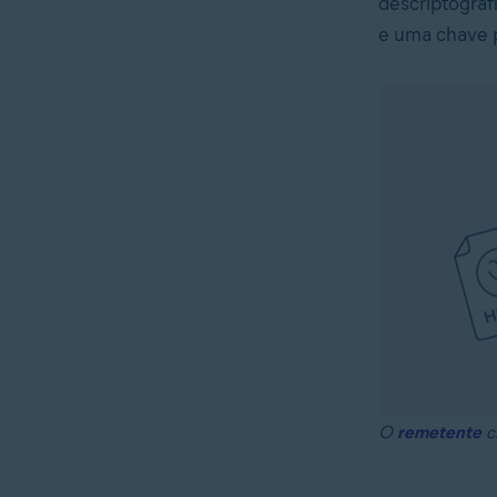
descriptograf
e uma chave p
O
remetente
cr