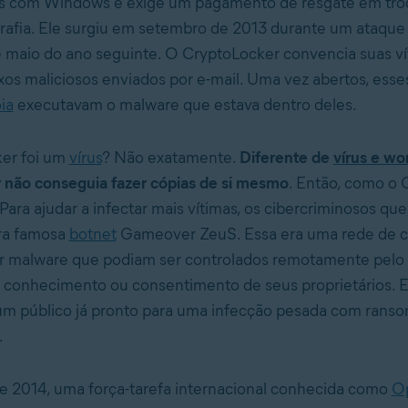
 com Windows e exige um pagamento de resgate em tro
rafia. Ele surgiu em setembro de 2013 durante um ataque
 maio do ano seguinte. O CryptoLocker convencia suas ví
os maliciosos enviados por e-mail. Uma vez abertos, ess
ia
executavam o malware que estava dentro deles.
er foi um
vírus
? Não exatamente.
Diferente de
vírus e w
 não conseguia fazer cópias de si mesmo
. Então, como o 
Para ajudar a infectar mais vítimas, os cibercriminosos que
ra famosa
botnet
Gameover ZeuS. Essa era uma rede de 
or malware que podiam ser controlados remotamente pelo
 conhecimento ou consentimento de seus proprietários. 
 um público já pronto para uma infecção pesada com rans
.
 2014, uma força-tarefa internacional conhecida como
Op