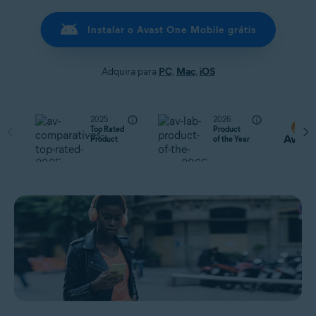
Instalar o Avast One Mobile grátis
Adquira para
PC
,
Mac
,
iOS
2025
2026
Top Rated
Product
Product
of the Year