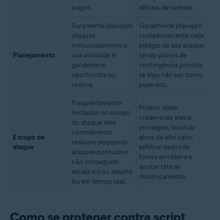
pegos.
difíceis de rastrear.
Raramente planejam
Geralmente planejam
ataques
cuidadosamente cada
minuciosamente, e
estágio de seu ataque,
Planejamento
sua atividade é
tendo planos de
geralmente
contingência prontos
oportunista ou
se algo não sair como
reativa.
esperado.
Frequentemente
Podem obter
limitados no escopo
credenciais, elevar
do ataque, eles
privilégios, localizar
normalmente
Escopo de
alvos de alto valor,
realizam pequenos
ataque
exfiltrar dados de
ataques pontuais e
forma sorrateira e
não conseguem
ajustar táticas
escalá-los ou adaptá-
dinamicamente.
los em tempo real.
Como se proteger contra script