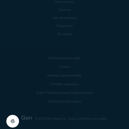
Fale conosco
Carreiras
Sala de Imprensa
Digital trust
Tecnologia
Política de privacidade
Jurídico
Reportar vulnerabilidade
Contatar segurança
Sobre Trabalho Escravo Contemporâneo
Preferências de cookies
© 2026 Gen Digital Inc. Todos os direitos reservados.