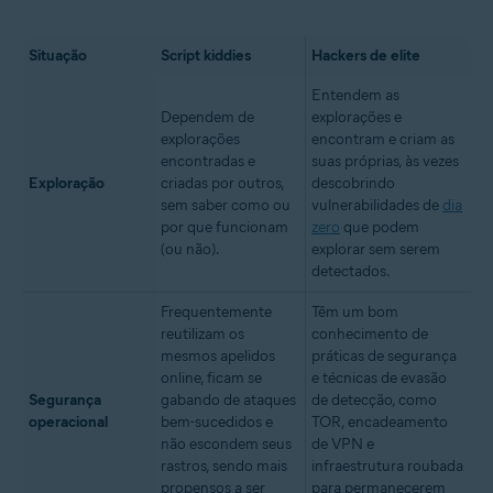
Situação
Script kiddies
Hackers de elite
Entendem as
Dependem de
explorações e
explorações
encontram e criam as
encontradas e
suas próprias, às vezes
Exploração
criadas por outros,
descobrindo
sem saber como ou
vulnerabilidades de
dia
por que funcionam
zero
que podem
(ou não).
explorar sem serem
detectados.
Frequentemente
Têm um bom
reutilizam os
conhecimento de
mesmos apelidos
práticas de segurança
online, ficam se
e técnicas de evasão
Segurança
gabando de ataques
de detecção, como
operacional
bem-sucedidos e
TOR, encadeamento
não escondem seus
de VPN e
rastros, sendo mais
infraestrutura roubada
propensos a ser
para permanecerem