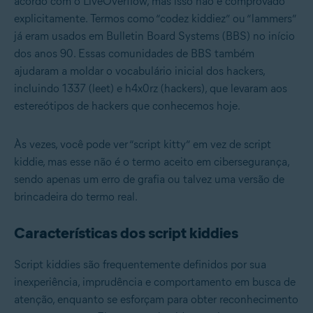
acordo com o LiveOverflow, mas isso não é comprovado
explicitamente. Termos como “codez kiddiez” ou “lammers”
já eram usados em Bulletin Board Systems (BBS) no início
dos anos 90. Essas comunidades de BBS também
ajudaram a moldar o vocabulário inicial dos hackers,
incluindo 1337 (leet) e h4x0rz (hackers), que levaram aos
estereótipos de hackers que conhecemos hoje.
Às vezes, você pode ver “script kitty” em vez de script
kiddie, mas esse não é o termo aceito em cibersegurança,
sendo apenas um erro de grafia ou talvez uma versão de
brincadeira do termo real.
Características dos script kiddies
Script kiddies são frequentemente definidos por sua
inexperiência, imprudência e comportamento em busca de
atenção, enquanto se esforçam para obter reconhecimento