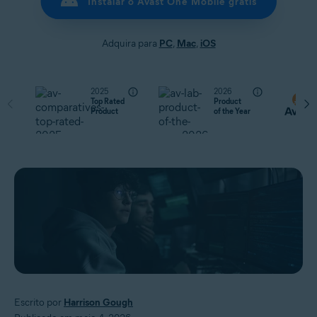
Instalar o Avast One Mobile grátis
Adquira para
PC
,
Mac
,
iOS
2025
2026
Top Rated
Product
Product
of the Year
Escrito por
Harrison Gough