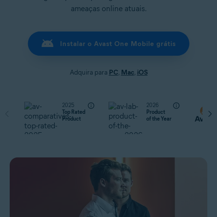
ameaças online atuais.
Instalar o Avast One Mobile grátis
Adquira para
PC
,
Mac
,
iOS
2025
2026
Top Rated
Product
Product
of the Year