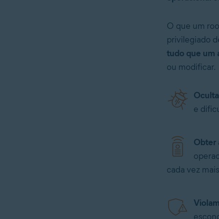
O que um root
privilegiado 
tudo que um 
ou modificar.
Oculta
e difi
Obter 
operac
cada vez mai
Violam
escond