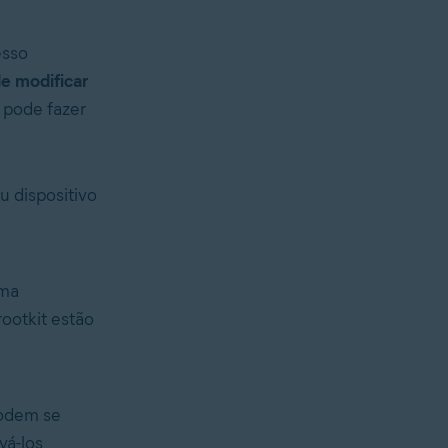
esso
e modificar
t pode fazer
u dispositivo
ema
ootkit estão
podem se
vá-los