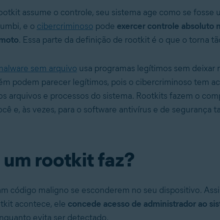
otkit assume o controle, seu sistema age como se fosse 
umbi, e o
cibercriminoso
pode
exercer controle absoluto n
emoto
. Essa parte da definição de rootkit é o que o torna t
malware sem arquivo
usa programas legítimos sem deixar r
ém podem parecer legítimos, pois o cibercriminoso tem a
aos arquivos e processos do sistema. Rootkits fazem o co
ocê e, às vezes, para o software antivírus e de segurança
 um rootkit faz?
am código maligno se esconderem no seu dispositivo. As
tkit acontece, ele
concede acesso de administrador ao si
quanto evita ser detectado.