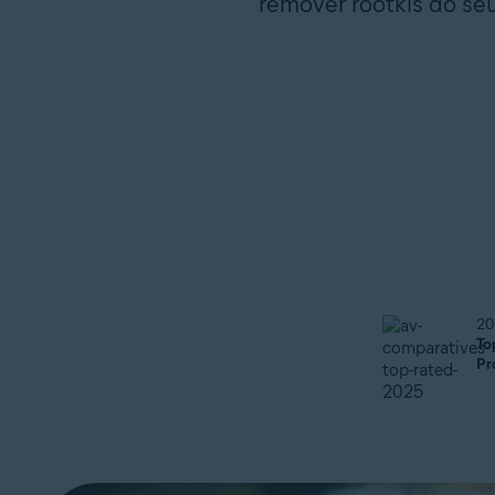
remover rootkis do seu
20
To
Pr