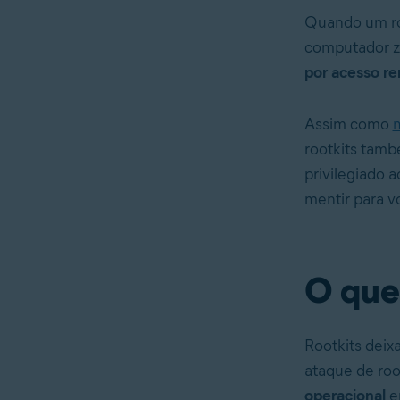
Quando um ro
computador z
por acesso r
Assim como
rootkits tamb
privilegiado 
mentir para v
O que
Rootkits deix
ataque de roo
operacional
en