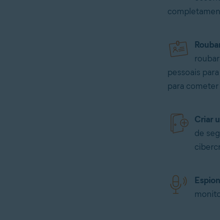
completamente
Rouba
roubar
pessoais par
para cometer 
Criar 
de seg
ciberc
Espion
monito