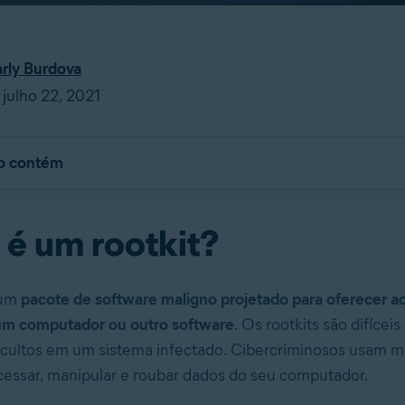
rly Burdova
julho 22, 2021
go contém
 é um rootkit?
 um
pacote de software maligno projetado para oferecer a
 um computador ou outro software
. Os rootkits são difícei
ocultos em um sistema infectado. Cibercriminosos usam m
acessar, manipular e roubar dados do seu computador.