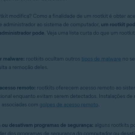
kit modifica? Como a finalidade de um rootkit é obter ac
de administrador ao sistema de computador,
um rootkit pod
administrador pode
. Veja uma lista curta do que um rootki
r malware:
rootkits ocultam outros
tipos de malware
no se
culta a remoção deles.
acesso remoto:
rootkits oferecem acesso remoto ao sist
ional enquanto evitam serem detectados. Instalações de r
s associadas com
golpes de acesso remoto
.
 ou desativam programas de segurança:
alguns rootkits 
er dos programas de segurança do computador ou desati