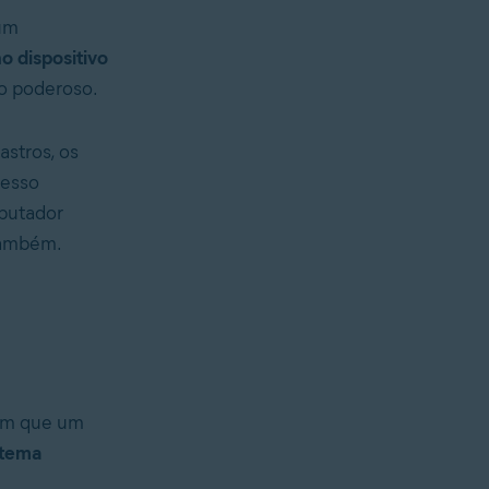
um
o dispositivo
ão poderoso.
astros, os
cesso
mputador
 também.
sim que um
stema