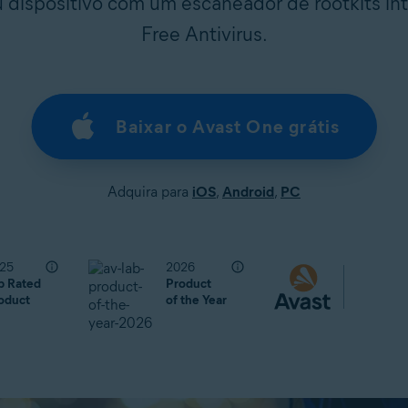
 dispositivo com um escaneador de rootkits in
Free Antivirus.
Baixar o Avast One grátis
Adquira para
iOS
,
Android
,
PC
25
2026
p Rated
Product
oduct
of the Year