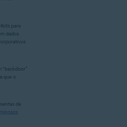
kits para
tam dados
orporativos
m
“backdoor”
a que o
mentas de
iminosos