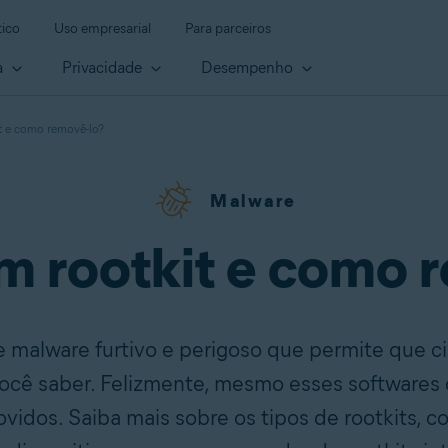
ico
Uso empresarial
Para parceiros
a
Privacidade
Desempenho
t e como removê-lo?
Malware
m rootkit e como 
e malware furtivo e perigoso que permite que 
cê saber. Felizmente, mesmo esses softwares 
vidos. Saiba mais sobre os tipos de rootkits, 