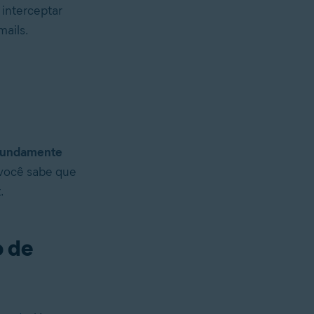
interceptar
mails.
ofundamente
e você sabe que
.
o de