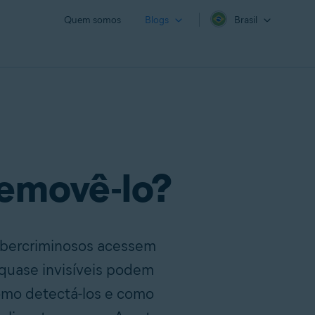
Quem somos
Blogs
Brasil
removê-lo?
cibercriminosos acessem
quase invisíveis podem
como detectá-los e como