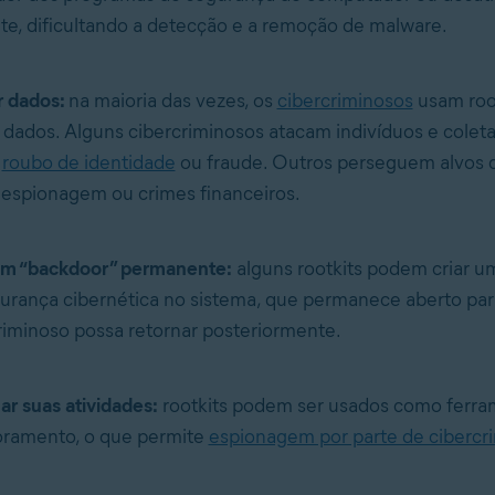
, dificultando a detecção e a remoção de malware.
r dados:
na maioria das vezes, os
cibercriminosos
usam root
 dados. Alguns cibercriminosos atacam indivíduos e cole
a
roubo de identidade
ou fraude. Outros perseguem alvos c
espionagem ou crimes financeiros.
um “backdoor” permanente:
alguns rootkits podem criar u
urança cibernética
no sistema, que permanece aberto par
riminoso possa retornar posteriormente.
ar suas atividades:
rootkits podem ser usados como ferra
ramento, o que permite
espionagem por parte de cibercr