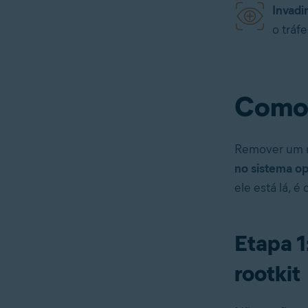
Invadi
o tráf
Como 
Remover um ro
no sistema op
ele está lá, é
Etapa 1
rootkit