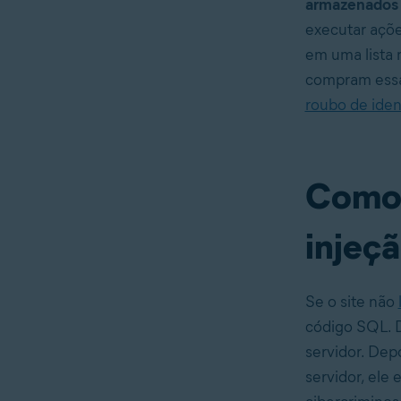
armazenados n
executar açõ
em uma lista 
compram essa
roubo de iden
Como 
injeç
Se o site não
código SQL. D
servidor. Dep
servidor, ele