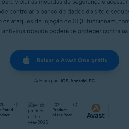
 para violar as medidas de segurança e acessa
pode controlar o banco de dados do site e seque
o os ataques de injeção de SQL funcionam, co
antivírus robusta poderá te proteger contra a
Baixar o Avast One grátis
Adquira para
iOS
,
Android
,
PC
25
2026
p Rated
Product
oduct
of the Year