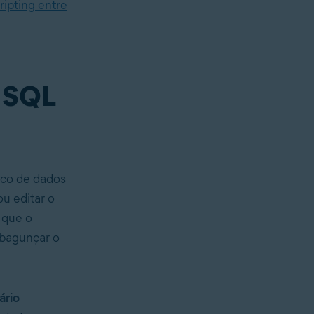
ripting entre
e SQL
nco de dados
u editar o
 que o
 bagunçar o
ário