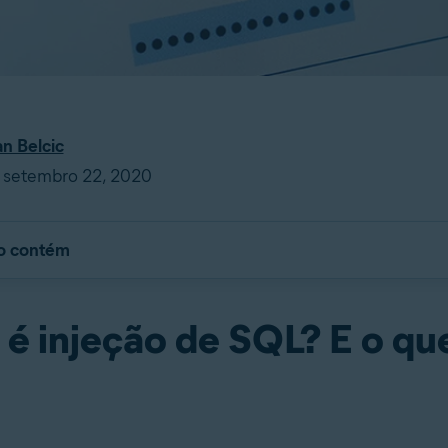
an Belcic
 setembro 22, 2020
go contém
 é injeção de SQL? E o qu