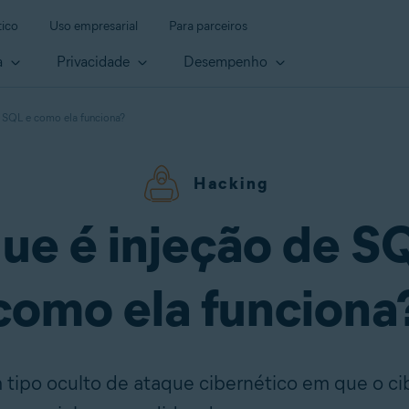
ico
Uso empresarial
Para parceiros
a
Privacidade
Desempenho
e SQL e como ela funciona?
Hacking
ue é injeção de S
como ela funciona
tipo oculto de ataque cibernético em que o ci