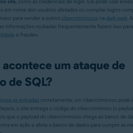
o site,
como as credenciais de login. Ele pode usar esses
es em nome dos usuários afetados ou compilar logins co
maior para vender a outros
cibercriminosos
na
dark web
. 
s informações roubadas frequentemente fazem isso par
tidade
e fraudes.
acontece um ataque de
ão de SQL?
limpa as entradas
corretamente, um cibercriminoso pode i
epois, o site entrega o código do cibercriminoso (o paylo
ois que o payload do cibercriminoso chega ao banco de da
 entra em ação e afeta o banco de dados para cumprir as m