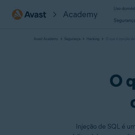
Uso domést
Academy
Seguranç
Avast Academy
Segurança
Hacking
O que é injeção d
O q
Injeção de SQL é um 