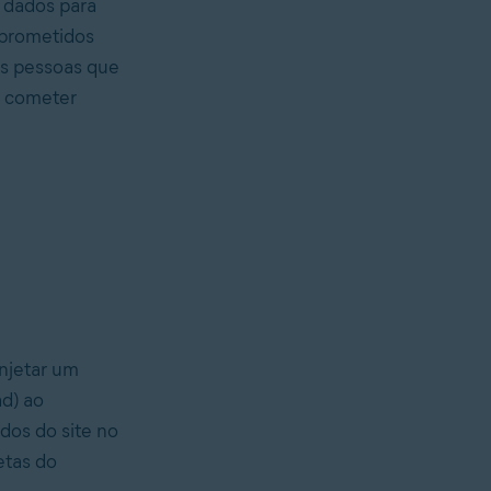
 dados para
mprometidos
As pessoas que
a cometer
njetar um
ad) ao
dos do site no
etas do