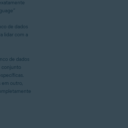
 exatamente
nguage”
nco de dados
a lidar com a
anco de dados
 conjunto
specíficas.
 em outro,
 completamente