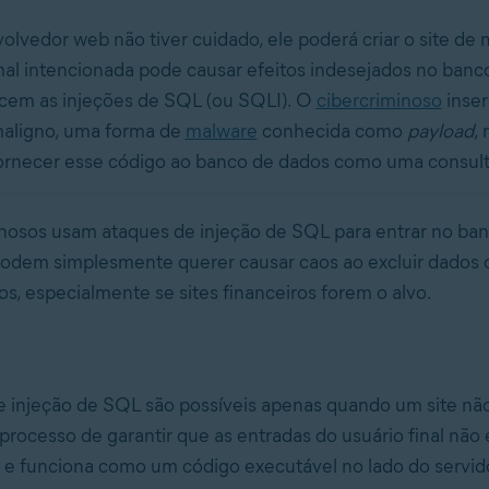
lvedor web não tiver cuidado, ele poderá criar o site de
l intencionada pode causar efeitos indesejados no banc
cem as injeções de SQL (ou SQLI). O
cibercriminoso
inse
aligno, uma forma de
malware
conhecida como
payload
, 
ornecer esse código ao banco de dados como uma consulta
nosos usam ataques de injeção de SQL para entrar no ba
 podem simplesmente querer causar caos ao excluir dados o
s, especialmente se sites financeiros forem o alvo.
e injeção de SQL são possíveis apenas quando um site n
 processo de garantir que as entradas do usuário final nã
 e funciona como um código executável no lado do servido