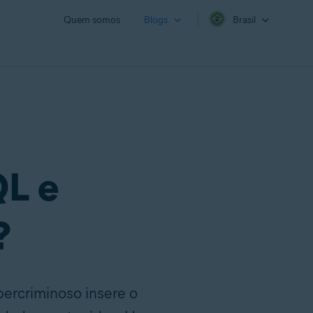
Quem somos
Blogs
Brasil
QL e
?
bercriminoso insere o