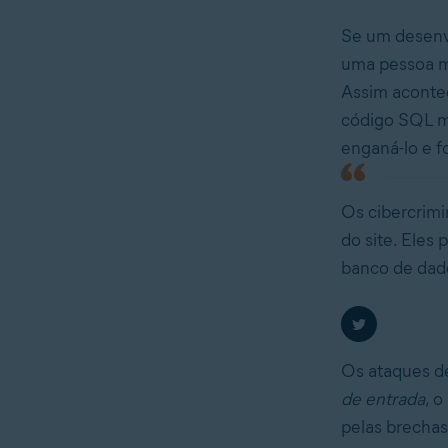
Se um desenvo
uma pessoa ma
Assim aconte
código SQL m
enganá-lo e f
Os cibercrimi
do site. Eles
banco de dado
Os ataques d
de entrada
, o
pelas brechas