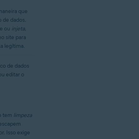
 maneira que
o de dados.
re ou
injeta
,
no site para
 legítima.
nco de dados
u editar o
ão tem
limpeza
o escapem
r. Isso exige